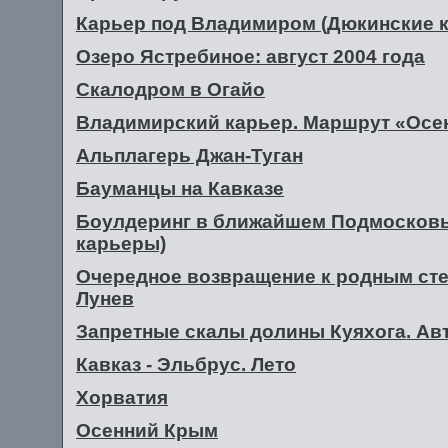
Карьер под Владимиром (Дюкинские 
Озеро Ястребиное: август 2004 года
Скалодром в Огайо
Владимирский карьер. Маршрут «Осе
Альплагерь Джан-Туган
Бауманцы на Кавказе
Боулдеринг в ближайшем Подмосковье
карьеры)
Очередное возвращение к родным сте
Лунев
Запретные скалы долины Куяхога. Авт
Кавказ - Эльбрус. Лето
Хорватия
Осенний Крым