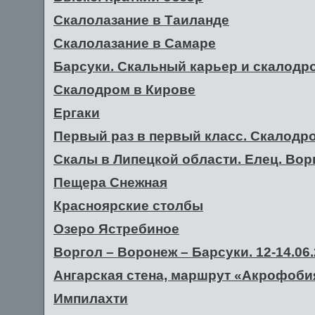
Скалолазание в Таиланде
Скалолазание в Самаре
Барсуки. Скальный карьер и скалодро
Скалодром в Кирове
Ергаки
Первый раз в первый класс. Скалодр
Скалы в Липецкой области. Елец. Вор
Пещера Снежная
Красноярские столбы
Озеро Ястребиное
Воргол – Воронеж – Барсуки. 12-14.06
Ангарская стена, маршрут «Акрофобия
Импилахти