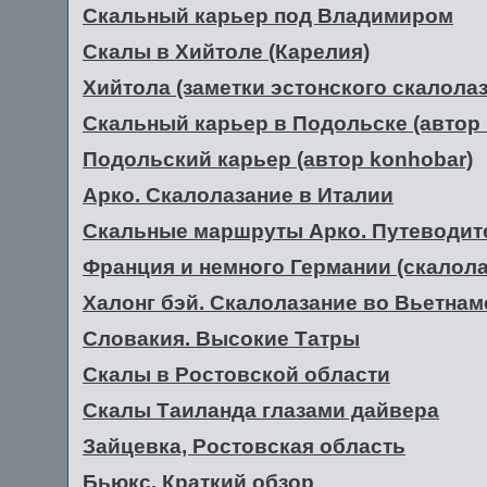
Скальный карьер под Владимиром
Скалы в Хийтоле (Карелия)
Хийтола (заметки эстонского скалолаз
Скальный карьер в Подольске (автор 
Подольский карьер (автор konhobar)
Арко. Скалолазание в Италии
Скальные маршруты Арко. Путеводите
Франция и немного Германии (скалола
Халонг бэй. Скалолазание во Вьетнам
Словакия. Высокие Татры
Скалы в Ростовской области
Скалы Таиланда глазами дайвера
Зайцевка, Ростовская область
Бьюкс. Краткий обзор