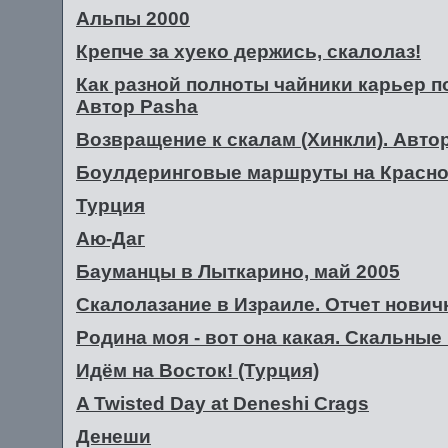
Альпы 2000
Крепче за хуеко держись, скалолаз!
Как разной полноты чайники карьер п
Автор Pasha
Возвращение к скалам (Хинкли). Автор
Боулдеринговые маршруты на Красн
Турция
Аю-Даг
Бауманцы в Лыткарино, май 2005
Скалолазание в Израиле. Отчет нович
Родина моя - вот она какая. Скальны
Идём на Восток! (Турция)
A Twisted Day at Deneshi Crags
Денеши