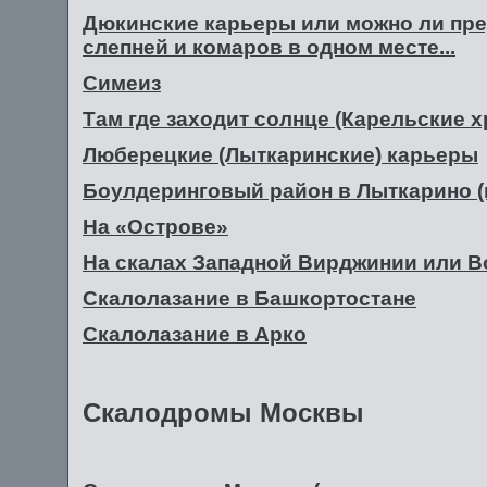
Дюкинские карьеры или можно ли пре
слепней и комаров в одном месте...
Симеиз
Там где заходит солнце (Карельские х
Люберецкие (Лыткаринские) карьеры
Боулдеринговый район в Лыткарино (г
На «Острове»
На скалах Западной Вирджинии или В
Скалолазание в Башкортостане
Скалолазание в Арко
Скалодромы Москвы