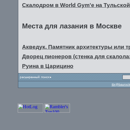
Скалодром в World Gym'е на Тульской
Места для лазания в Москве
Акведук. Памятник архитектуры или т
Дворец пионеров (стенка для скалола
Руина в Царицино
tbr@baurock