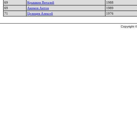
69
Крышкин Виталий
1988
69
Акимов Антон
1989
71
Целищев Алексей
1976
Copyright ©