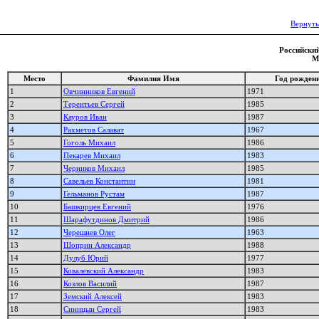
Вернуть
Российский
М
Место
Фамилия Имя
Год рожден
1
Овчинников Евгений
1971
2
Терентьев Сергей
1985
3
Кауров Иван
1987
4
Рахметов Салават
1967
5
Гоголь Михаил
1986
6
Пекарев Михаил
1983
7
Черников Михаил
1985
8
Савельев Константин
1981
9
Гельманов Рустам
1987
10
Башкирцев Евгений
1976
11
Шарафутдинов Дмитрий
1986
12
Черешнев Олег
1963
13
Шоприн Александр
1988
14
Дулуб Юрий
1977
15
Ковалевский Александр
1983
16
Козлов Василий
1987
17
Земский Алексей
1983
18
Синицын Сергей
1983