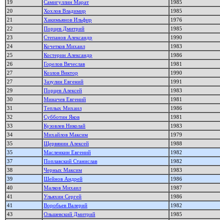
19
Самигуллин Марат
1985
20
Хохлов Владимир
1985
21
Хакимьянов Ильфир
1976
22
Порцев Дмитрий
1985
23
Степанов Александр
1990
24
Кочетков Михаил
1983
25
Костерин Александр
1986
26
Горелов Вячеслав
1981
27
Козлов Виктор
1990
27
Зазулин Евгений
1991
29
Порцев Алексей
1983
30
Миначев Евгений
1981
31
Теплых Михаил
1986
32
Субботин Яков
1981
33
Кузовлев Николай
1983
34
Михайлов Максим
1979
35
Щервянин Алексей
1988
35
Масленкин Евгений
1982
37
Поплавский Станислав
1982
38
Черных Максим
1983
39
Шейнов Андрей
1986
40
Малков Михаил
1987
41
Ульяхин Сергей
1986
41
Воробьев Валерий
1982
43
Ольшевский Дмитрий
1985