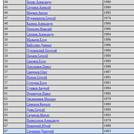
44
Хопко Александр
1980
45
Сериков Алексей
1980
46
Марков Антон
1985
47
Нурмаматов Сергей
1976
48
Калина Александр
1986
49
Ципилев Николай
1986
50
Сюткин Александр
1984
50
Мальцев Егор
1986
52
Байгозин Даниил
1986
52
Дуплинский Георгий
1986
54
Параев Сергей
1989
55
Скачков Егор
1989
56
Плесников Павел
1988
57
Смирнов Олег
1987
57
Попов Сергей
1981
57
Гуторин Егор
1981
60
Сушков Андрей
1984
61
Примеров Павел
1986
62
Овсянников Михаил
1979
63
Семенов Кирилл
1989
63
Дэви Сергей
1990
65
Садыров Марат
1983
66
Пешехонов Александр
1979
67
Новицкий Юрий
1988
67
Сарапаев Дмитрий
1983