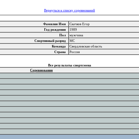
Вернуться к списку соревнований
Фамилия Имя
Скачков Егор
Год рождения
1989
Пол
мужчина
Спортивный разряд
МС
Команда
Свердловская область
Страна
Россия
Все результаты спортсмена
Соревнования