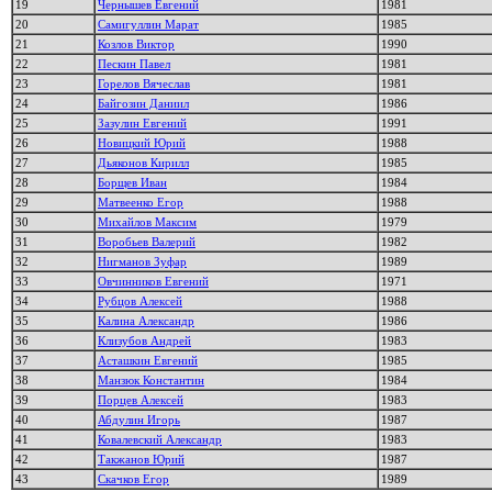
19
Чернышев Евгений
1981
20
Самигуллин Марат
1985
21
Козлов Виктор
1990
22
Пескин Павел
1981
23
Горелов Вячеслав
1981
24
Байгозин Даниил
1986
25
Зазулин Евгений
1991
26
Новицкий Юрий
1988
27
Дьяконов Кирилл
1985
28
Борщев Иван
1984
29
Матвеенко Егор
1988
30
Михайлов Максим
1979
31
Воробьев Валерий
1982
32
Нигманов Зуфар
1989
33
Овчинников Евгений
1971
34
Рубцов Алексей
1988
35
Калина Александр
1986
36
Клизубов Андрей
1983
37
Асташкин Евгений
1985
38
Манзюк Константин
1984
39
Порцев Алексей
1983
40
Абдулин Игорь
1987
41
Ковалевский Александр
1983
42
Такжанов Юрий
1987
43
Скачков Егор
1989