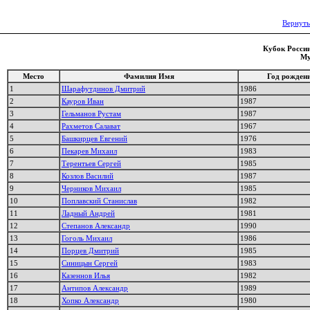
Вернуть
Кубок России
Му
Место
Фамилия Имя
Год рожден
1
Шарафутдинов Дмитрий
1986
2
Кауров Иван
1987
3
Гельманов Рустам
1987
4
Рахметов Салават
1967
5
Башкирцев Евгений
1976
6
Пекарев Михаил
1983
7
Терентьев Сергей
1985
8
Козлов Василий
1987
9
Черников Михаил
1985
10
Поплавский Станислав
1982
11
Ладный Андрей
1981
12
Степанов Александр
1990
13
Гоголь Михаил
1986
14
Порцев Дмитрий
1985
15
Синицын Сергей
1983
16
Казеннов Илья
1982
17
Антипов Александр
1989
18
Хопко Александр
1980