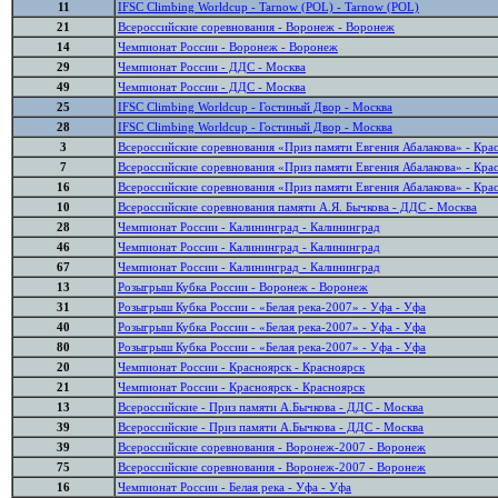
11
IFSC Climbing Worldcup - Tarnow (POL) - Tarnow (POL)
21
Всероссийские соревнования - Воронеж - Воронеж
14
Чемпионат России - Воронеж - Воронеж
29
Чемпионат России - ДДС - Москва
49
Чемпионат России - ДДС - Москва
25
IFSC Climbing Worldcup - Гостиный Двор - Москва
28
IFSC Climbing Worldcup - Гостиный Двор - Москва
3
Всероссийские соревнования «Приз памяти Евгения Абалакова» - Кра
7
Всероссийские соревнования «Приз памяти Евгения Абалакова» - Кра
16
Всероссийские соревнования «Приз памяти Евгения Абалакова» - Кра
10
Всероссийские соревнования памяти А.Я. Бычкова - ДДС - Москва
28
Чемпионат России - Калининград - Калининград
46
Чемпионат России - Калининград - Калининград
67
Чемпионат России - Калининград - Калининград
13
Розыгрыш Кубка России - Воронеж - Воронеж
31
Розыгрыш Кубка России - «Белая река-2007» - Уфа - Уфа
40
Розыгрыш Кубка России - «Белая река-2007» - Уфа - Уфа
80
Розыгрыш Кубка России - «Белая река-2007» - Уфа - Уфа
20
Чемпионат России - Красноярск - Красноярск
21
Чемпионат России - Красноярск - Красноярск
13
Всероссийские - Приз памяти А.Бычкова - ДДС - Москва
39
Всероссийские - Приз памяти А.Бычкова - ДДС - Москва
39
Всероссийские соревнования - Воронеж-2007 - Воронеж
75
Всероссийские соревнования - Воронеж-2007 - Воронеж
16
Чемпионат России - Белая река - Уфа - Уфа