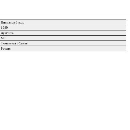
Нигманов Зуфар
1989
мужчина
МС
Тюменская область
Россия