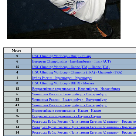
Место
9
IFSC Climbing Worldcup - Huaiji - Huaiji
6
European Championship - Imst/Innsbruck - Imst (AUT)
15
IFSC Climbing Worldcup - Daone (ITA) - Daone (ITA)
4
IFSC Climbing Worldcup - Chamonix (FRA) - Chamonix (FRA)
1
Кубок России - Красноярск - Красноярск
8
IFSC Climbing Worldcup - ВДНХ - Москва
15
Всероссийские соревнования - Новосибирск - Новосибирск
6
Чемпионат России - Екатеринбург - Екатеринбург
25
Чемпионат России - Екатеринбург - Екатеринбург
43
Чемпионат России - Екатеринбург - Екатеринбург
8
Всероссийские соревнования - Надым - Надым
26
Всероссийские соревнования - Надым - Надым
8
Розыгрыш Кубка России «Приз памяти Евгения Абалакова» - Краснояр
14
Розыгрыш Кубка России «Приз памяти Евгения Абалакова» - Краснояр
14
Розыгрыш Кубка России «Приз памяти Евгения Абалакова» - Краснояр