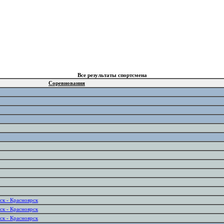
Все результаты спортсмена
Соревнования
ск - Красноярск
ск - Красноярск
ск - Красноярск