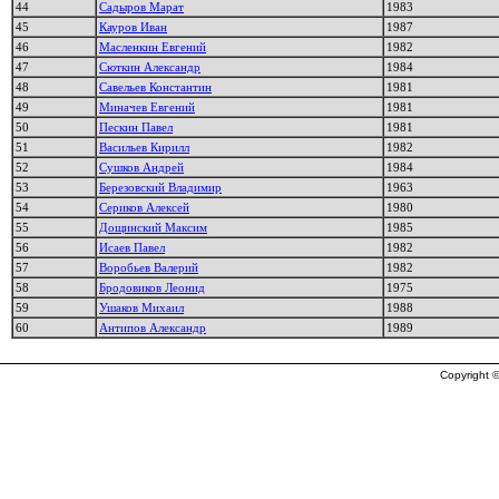
44
Садыров Марат
1983
45
Кауров Иван
1987
46
Масленкин Евгений
1982
47
Сюткин Александр
1984
48
Савельев Константин
1981
49
Миначев Евгений
1981
50
Пескин Павел
1981
51
Васильев Кирилл
1982
52
Сушков Андрей
1984
53
Березовский Владимир
1963
54
Сериков Алексей
1980
55
Дощинский Максим
1985
56
Исаев Павел
1982
57
Воробьев Валерий
1982
58
Бродовиков Леонид
1975
59
Ушаков Михаил
1988
60
Антипов Александр
1989
Copyright ©