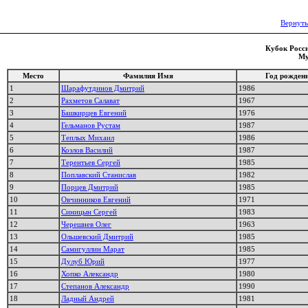
Вернуть
Кубок Росси
Му
Место
Фамилия Имя
Год рожден
1
Шарафутдинов Дмитрий
1986
2
Рахметов Салават
1967
3
Башкирцев Евгений
1976
4
Гельманов Рустам
1987
5
Теплых Михаил
1986
6
Козлов Василий
1987
7
Терентьев Сергей
1985
8
Поплавский Станислав
1982
9
Порцев Дмитрий
1985
10
Овчинников Евгений
1971
11
Синицын Сергей
1983
12
Черешнев Олег
1963
13
Ольшевский Дмитрий
1985
14
Самигуллин Марат
1985
15
Дулуб Юрий
1977
16
Хопко Александр
1980
17
Степанов Александр
1990
18
Ладный Андрей
1981