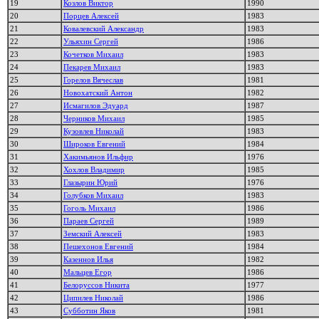
19
Козлов Виктор
1990
20
Порцев Алексей
1983
21
Ковалевский Александр
1983
22
Ульяхин Сергей
1986
23
Кочетков Михаил
1983
24
Пекарев Михаил
1983
25
Горелов Вячеслав
1981
26
Новохатский Антон
1982
27
Исмагилов Эдуард
1987
28
Черников Михаил
1985
29
Кузовлев Николай
1983
30
Широков Евгений
1984
31
Хакимьянов Ильфир
1976
32
Хохлов Владимир
1985
33
Глазырин Юрий
1976
34
Голубков Михаил
1983
35
Гоголь Михаил
1986
36
Параев Сергей
1989
37
Земский Алексей
1983
38
Пешехонов Евгений
1984
39
Казеннов Илья
1982
40
Мальцев Егор
1986
41
Белоруссов Никита
1977
42
Ципилев Николай
1986
43
Субботин Яков
1981