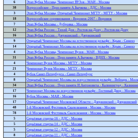
6
Этап Кубка Москвы, Чемпионат ВУЗов - МАИ - Москва
38
Всероссийские - Приз памяти А.Бычкова - ДДС - Москва
3
Этап Кубка Москвы, Открытый Чемпионат МГТУ - МГТУ - Москва
18
Всероссийские соревнования - Воронеж-2007 - Воронеж
7
Этап Кубка Москвы - Дубровка - Москва
12
Этап Кубка России - Тихий Дон - Ростов-на-Дону - Ростов-на-Дону
16
Этап Кубка России - Дзержинский - Дзержинский
9
Открытый Чемпионат Москвы на естественном рельефе - Крым - Симеиз
14
Открытый Чемпионат Москвы на естественном рельефе - Крым - Симеиз
4
Этап Кубка Москвы, Чемпионат Вузов - МАИ - Москва
31
Этап Кубка России - Приз памяти А.Бычкова - ВДНХ - Москва
4
Чемпионат Вузов Москвы - МГТУ - Москва
21
Чемпионат Вузов Москвы - МГТУ - Москва
4
Кубок Санкт-Петербурга - Санкт-Петербург
8
Открытый Чемпионат Москвы на искусственном рельефе - Вейпарк - Моск
34
Этап Кубка России - Приз памяти И.Антоновича - Калининград - Калинин
17
Чемпионат Москвы на искусственном рельефе - Гостиный Двор - Москва
16
Кубок Москвы - МАИ - Москва
17
Открытый Чемпионат Московской Области - Дзержинский - Дзержинский
48
1-й Московский Фестиваль Скалолазания - Москва - Москва
78
1-й Московский Фестиваль Скалолазания - Москва - Москва
5
Серьёзные старты-16 - ДДС - Москва
5
Серьёзные старты-14 - ДДС - Москва
5
Серьёзные старты-12 - ДДС - Москва
8
Серьёзные старты-11 - ДДС - Москва