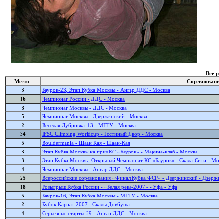
Все 
Место
Соревнован
3
Баурок-23, Этап Кубка Москвы - Ангар ДДС - Москва
16
Чемпионат России - ДДС - Москва
8
Чемпионат Москвы - ДДС - Москва
5
Чемпионат Москвы - Дзержинский - Москва
2
Веселая Дубровка–13 - МГТУ - Москва
34
IFSC Climbing Worldcup - Гостиный Двор - Москва
5
Bouldermania - Шаан Кая - Шаан-Кая
3
Этап Кубка Москвы на приз КС «Баурок» - Марина-клаб - Москва
3
Этап Кубка Москвы, Открытый Чемпионат КС «Баурок» - Скала-Сити - Мо
4
Чемпионат Москвы - Ангар ДДС - Москва
25
Всероссийские соревнования «Финал Кубка ФСР» - Дзержинский - Дзерж
18
Розыгрыш Кубка России - «Белая река-2007» - Уфа - Уфа
5
Баурок-16, Этап Кубка Москвы - МГТУ - Москва
2
Кубок Карпат 2007 - Скалы Довбуша
4
Серьёзные старты-29 - Ангар ДДС - Москва