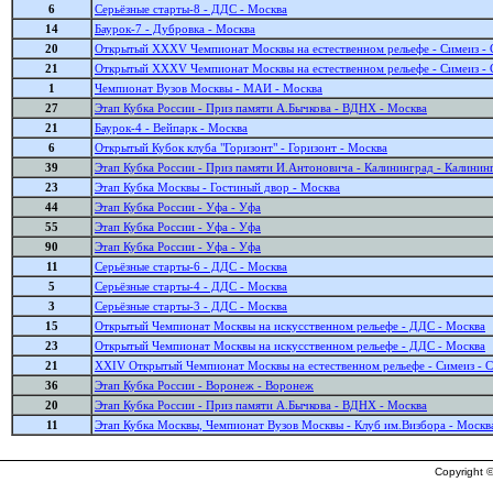
6
Серьёзные старты-8 - ДДС - Москва
14
Баурок-7 - Дубровка - Москва
20
Открытый XXXV Чемпионат Москвы на естественном рельефе - Симеиз - 
21
Открытый XXXV Чемпионат Москвы на естественном рельефе - Симеиз - 
1
Чемпионат Вузов Москвы - МАИ - Москва
27
Этап Кубка России - Приз памяти А.Бычкова - ВДНХ - Москва
21
Баурок-4 - Вейпарк - Москва
6
Открытый Кубок клуба "Горизонт" - Горизонт - Москва
39
Этап Кубка России - Приз памяти И.Антоновича - Калининград - Калинин
23
Этап Кубка Москвы - Гостиный двор - Москва
44
Этап Кубка России - Уфа - Уфа
55
Этап Кубка России - Уфа - Уфа
90
Этап Кубка России - Уфа - Уфа
11
Серьёзные старты-6 - ДДС - Москва
5
Серьёзные старты-4 - ДДС - Москва
3
Серьёзные старты-3 - ДДС - Москва
15
Открытый Чемпионат Москвы на искусственном рельефе - ДДС - Москва
23
Открытый Чемпионат Москвы на искусственном рельефе - ДДС - Москва
21
XXIV Открытый Чемпионат Москвы на естественном рельефе - Симеиз - 
36
Этап Кубка России - Воронеж - Воронеж
20
Этап Кубка России - Приз памяти А.Бычкова - ВДНХ - Москва
11
Этап Кубка Москвы, Чемпионат Вузов Москвы - Клуб им.Визбора - Москв
Copyright ©