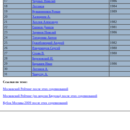
17
Черных Николай
1986
18
Логинов
1984
19
Кувшинников Роман
1989
20
Халициим А.
21
Хохлов Александр
1982
22
Екимов Данила
1981
23
Зарянов Николай
1986
24
Титаренко Антон
25
Гржибовецкий Андрей
1982
26
Владимиров Сергей
1980
27
Стоян В.
1980
28
Березовский И.
29
Барышев Иван
1986
30
Логинов А.
31
Чамуглу А.
Ссылки по теме:
Московский Рейтинг после этих соревнований
Московский Рейтинг (по версии Баурока) после этих соревнований
Кубок Москвы-2009 после этих соревнований