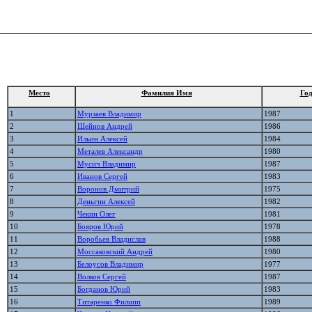
Место
Фамилия Имя
Год
1
Мурзаев Владимир
1987
2
Шейнов Андрей
1986
3
Ильин Алексей
1984
4
Металев Александр
1980
5
Мусич Владимир
1987
6
Иванов Сергей
1983
7
Воронов Дмитрий
1975
8
Деньгин Алексей
1982
9
Чекин Олег
1981
10
Бояров Юрий
1978
11
Воробьев Владислав
1988
12
Моссаковский Андрей
1980
13
Белоусов Владимир
1977
14
Волков Сергей
1987
15
Богданов Юрий
1983
16
Титаренко Филипп
1989