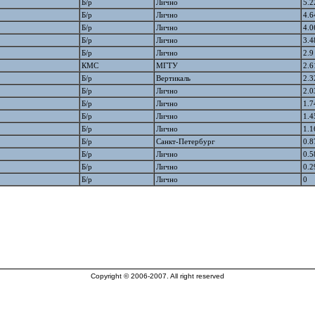
Б/р
Лично
5.2
Б/р
Лично
4.6
Б/р
Лично
4.0
Б/р
Лично
3.4
Б/р
Лично
2.9
КМС
МГТУ
2.6
Б/р
Вертикаль
2.3
Б/р
Лично
2.0
Б/р
Лично
1.7
Б/р
Лично
1.4
Б/р
Лично
1.1
Б/р
Санкт-Петербург
0.8
Б/р
Лично
0.5
Б/р
Лично
0.2
Б/р
Лично
0
Copyright © 2006-2007. All right reserved