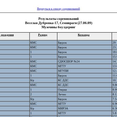
Вернуться к списку соревнований
Результаты соревнований
Веселая Дубровка-17, Семивраги (27.06.09)
Мужчины боулдеринг
 рождения
Разряд
Команда
КМС
Баурок
29
КМС
Баурок
23.
1
Баурок
18.
1
Баурок
15.
КМС
СДЮСШОР №24
14.
КМС
МГТУ
13.
КМС
МГУПИ
12.
1
Баурок
11.
Б/р
КС ДДС
10.
КМС
КС ДДС
9.8
1
Озерки
8.9
2
Лично
8.1
Б/р
Баурок
7.5
КМС
МГТУ
6.9
Б/р
МИРЭА
6.3
1
МГТУ
5.8