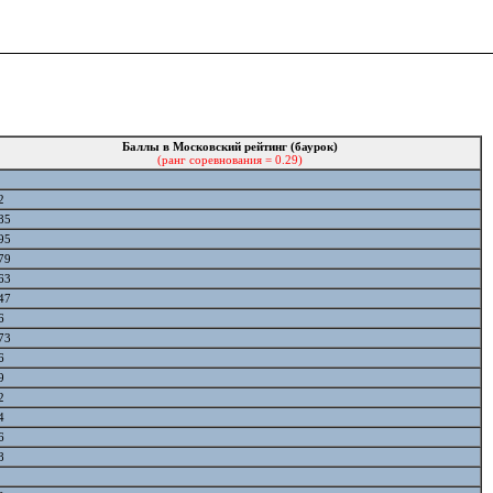
Баллы в Московский рейтинг (баурок)
(ранг соревнования = 0.29)
2
85
95
79
63
47
6
73
6
9
2
4
6
8