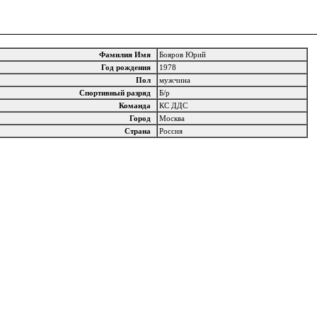
Фамилия Имя
Бояров Юрий
Год рождения
1978
Пол
мужчина
Спортивный разряд
Б/р
Команда
КС ДДС
Город
Москва
Страна
Россия