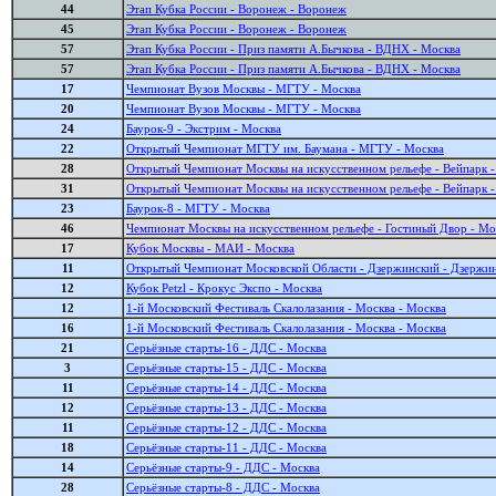
44
Этап Кубка России - Воронеж - Воронеж
45
Этап Кубка России - Воронеж - Воронеж
57
Этап Кубка России - Приз памяти А.Бычкова - ВДНХ - Москва
57
Этап Кубка России - Приз памяти А.Бычкова - ВДНХ - Москва
17
Чемпионат Вузов Москвы - МГТУ - Москва
20
Чемпионат Вузов Москвы - МГТУ - Москва
24
Баурок-9 - Экстрим - Москва
22
Открытый Чемпионат МГТУ им. Баумана - МГТУ - Москва
28
Открытый Чемпионат Москвы на искусственном рельефе - Вейпарк 
31
Открытый Чемпионат Москвы на искусственном рельефе - Вейпарк 
23
Баурок-8 - МГТУ - Москва
46
Чемпионат Москвы на искусственном рельефе - Гостиный Двор - Мо
17
Кубок Москвы - МАИ - Москва
11
Открытый Чемпионат Московской Области - Дзержинский - Дзержи
12
Кубок Petzl - Крокус Экспо - Москва
12
1-й Московский Фестиваль Скалолазания - Москва - Москва
16
1-й Московский Фестиваль Скалолазания - Москва - Москва
21
Серьёзные старты-16 - ДДС - Москва
3
Серьёзные старты-15 - ДДС - Москва
11
Серьёзные старты-14 - ДДС - Москва
12
Серьёзные старты-13 - ДДС - Москва
11
Серьёзные старты-12 - ДДС - Москва
18
Серьёзные старты-11 - ДДС - Москва
14
Серьёзные старты-9 - ДДС - Москва
28
Серьёзные старты-8 - ДДС - Москва