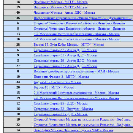
18
Чемпионат Москвы - МГТУ - Москва
19
Чемпионат Москвы - МГТУ - Москва
40
Чемпионат Москвы - Ангар ДДС - Москва
46
Всероссийские соревнования «Финал Кубка ФСР» - Дзержинский - 
6
Открытый Чемпионат Ивановской области - Иваново - Иваново
8
Открытый Чемпионат Ивановской области - Иваново - Иваново
13
3-й Московский Фестиваль Cкалолазания - Москва - Москва
16
3-й Московский Фестиваль Cкалолазания - Москва - Москва
28
Баурок-16, Этап Кубка Москвы - МГТУ - Москва
6
Серьёзные старты-37 - Ангар ДДС - Москва
9
Серьёзные старты-31 - Ангар ДДС - Москва
5
Серьёзные старты-29 - Ангар ДДС - Москва
27
Серьёзные старты-27 - Ангар ДДС - Москва
8
Весеннее двоеборье: кросс и скалолазание - МАИ - Москва
10
Приз отца Федора-2 - МГТУ - Москва
34
Баурок-15 - Скала-Сити - Москва
20
Баурок-13 - МГТУ - Москва
15
2-й Московский Фестиваль скалолазания - Москва - Москва
19
2-й Московский Фестиваль скалолазания - Москва - Москва
12
Серьёзные старты-25 - ДДС - Москва
16
Серьёзные старты-22 - Экстрим - Москва
10
Серьёзные старты-21 - ДДС - Москва
18
Открытый Чемпионат Москвы приз компании Panasonic - Горбушка 
22
Открытый Чемпионат Москвы приз компании Panasonic - Горбушка 
14
Этап Кубка Москвы, Чемпионат Вузов - МАИ - Москва