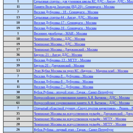
1
Серьезные старты - для учеников школы КС ДДС - Ангар, ДДС - Мо
11
Памяти Володи Захарова (ВД-20) - Семивраги - Москва
7
Веселая Дубровка - 18 - Семивраги - Москва
13
Серьезные старты-44 - Ангар, ДДС - Москва
10
Веселая Дубровка-17 - Семивраги - Москва
19
Веселая Дубровка-16 - Семивраги - Москва
1
Весеннее двоеборье - МАИ - Москва
18
Чемпионат Москвы - ДДС - Москва
19
Чемпионат Москвы - ДДС - Москва
17
Чемпионат Москвы - Дзержинский - Москва
36
Баурок–21 - Ангар ДДС - Москва
13
Веселая Дубровка–13 - МГТУ - Москва
39
Баурок-20 - Дзержинский - Москва
53
Этап Кубка Москвы на приз КС «Баурок» - Марина-клаб - Москва
7
Веселая Дубровка-8 - Дубровка - Москва
8
Веселая Дубровка-8 - Дубровка - Москва
11
Веселая Дубровка-7 - Дубровка - Москва
38
Кубок Рубика - второй этап - Гараж - Санкт-Петербург
58
Всероссийские соревнования памяти А.Я. Бычкова - ДДС - Москва
61
Всероссийские соревнования памяти А.Я. Бычкова - ДДС - Москва
7
Открытый областной турнир «Спорт против наркотиков» - Рязань - Р
35
Чемпионат Москвы на искусственном рельефе - Дзержинский - Дзе
19
Чемпионат Москвы на искусственном рельефе - МГТУ - Москва
28
Чемпионат Москвы на искусственном рельефе - МГТУ - Москва
26
Кубок Рубика - первый этап - Гараж - Санкт-Петербург