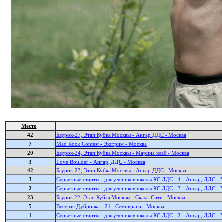
Место
42
Баурок-27, Этап Кубка Москвы - Ангар ДДС - Москва
7
Mad Rock Contest - Экстрим - Москва
20
Баурок-24, Этап Кубка Москвы - Марина клаб - Москва
3
Love Boulder - Ангар, ДДС - Москва
42
Баурок-23, Этап Кубка Москвы - Ангар ДДС - Москва
3
Серьезные старты - для учеников школы КС ДДС - 4 - Ангар, ДДС -
2
Серьезные старты - для учеников школы КС ДДС - 3 - Ангар, ДДС -
23
Баурок 22, Этап Кубка Москвы - Скала-Сити - Москва
5
Веселая Дубровка - 21 - Семивраги - Москва
1
Серьезные старты - для учеников школы КС ДДС - 2 - Ангар, ДДС -