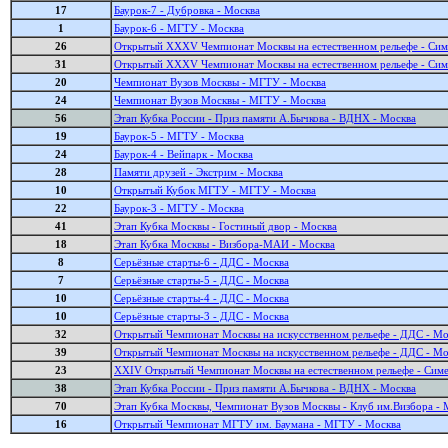
17
Баурок-7 - Дубровка - Москва
1
Баурок-6 - МГТУ - Москва
26
Открытый XXXV Чемпионат Москвы на естественном рельефе - Симе
31
Открытый XXXV Чемпионат Москвы на естественном рельефе - Симе
20
Чемпионат Вузов Москвы - МГТУ - Москва
24
Чемпионат Вузов Москвы - МГТУ - Москва
56
Этап Кубка России - Приз памяти А.Бычкова - ВДНХ - Москва
19
Баурок-5 - МГТУ - Москва
24
Баурок-4 - Вейпарк - Москва
28
Памяти друзей - Экстрим - Москва
10
Открытый Кубок МГТУ - МГТУ - Москва
22
Баурок-3 - МГТУ - Москва
41
Этап Кубка Москвы - Гостиный двор - Москва
18
Этап Кубка Москвы - Визбора-МАИ - Москва
8
Серьёзные старты-6 - ДДС - Москва
7
Серьёзные старты-5 - ДДС - Москва
10
Серьёзные старты-4 - ДДС - Москва
10
Серьёзные старты-3 - ДДС - Москва
32
Открытый Чемпионат Москвы на искусственном рельефе - ДДС - Мо
39
Открытый Чемпионат Москвы на искусственном рельефе - ДДС - Мо
23
XXIV Открытый Чемпионат Москвы на естественном рельефе - Симе
38
Этап Кубка России - Приз памяти А.Бычкова - ВДНХ - Москва
70
Этап Кубка Москвы, Чемпионат Вузов Москвы - Клуб им.Визбора - 
16
Открытый Чемпионат МГТУ им. Баумана - МГТУ - Москва