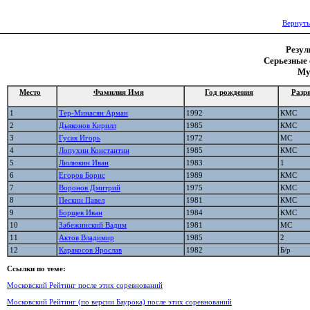
Вернуть
Резул
Серьезные 
Му
Место
Фамилия Имя
Год рождения
Разр
1
Тер-Минасян Арман
1992
КМС
2
Дьяконов Кирилл
1985
КМС
3
Гусак Игорь
1972
МС
4
Лопухин Константин
1985
КМС
5
Люлюкин Иван
1983
1
6
Егоров Борис
1989
КМС
7
Воронов Дмитрий
1975
КМС
8
Пескин Павел
1981
КМС
9
Борщев Иван
1984
КМС
10
Забежинский Вадим
1981
МС
11
Актов Владимир
1985
2
12
Каракосов Ярослав
1982
Б/р
Ссылки по теме:
Московский Рейтинг после этих соревнований
Московский Рейтинг (по версии Баурока) после этих соревнований