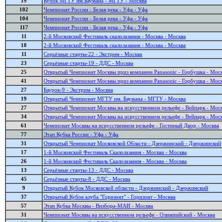
19
Кубок МГТУ им.Баумана - МГТУ - Москва
102
Чемпионат России - Белая река - Уфа - Уфа
104
Чемпионат России - Белая река - Уфа - Уфа
117
Чемпионат России - Белая река - Уфа - Уфа
11
2-й Московский Фестиваль скалолазания - Москва - Москва
18
2-й Московский Фестиваль скалолазания - Москва - Москва
11
Серьёзные старты-22 - Экстрим - Москва
23
Серьёзные старты-19 - ДДС - Москва
25
Открытый Чемпионат Москвы приз компании Panasonic - Горбушка - Мос
41
Открытый Чемпионат Москвы приз компании Panasonic - Горбушка - Мос
27
Баурок-9 - Экстрим - Москва
19
Открытый Чемпионат МГТУ им. Баумана - МГТУ - Москва
27
Открытый Чемпионат Москвы на искусственном рельефе - Вейпарк - Мос
34
Открытый Чемпионат Москвы на искусственном рельефе - Вейпарк - Мос
61
Чемпионат Москвы на искусственном рельефе - Гостиный Двор - Москва
77
Этап Кубка России - Уфа - Уфа
31
Открытый Чемпионат Московской Области - Дзержинский - Дзержинский
17
1-й Московский Фестиваль Скалолазания - Москва - Москва
26
1-й Московский Фестиваль Скалолазания - Москва - Москва
13
Серьёзные старты-13 - ДДС - Москва
45
Серьёзные старты-8 - ДДС - Москва
9
Открытый Кубок Московской области - Дзержинский - Дзержинский
37
Открытый Кубок клуба "Горизонт" - Горизонт - Москва
57
Этап Кубка Москвы - Визбора-МАИ - Москва
31
Чемпионат Москвы на искусственном рельефе - Олимпийский - Москва