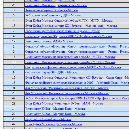
23
Чемпионат Москвы - Дзержинский - Москва
3
Зимнее двоеборье - Визбора - Москва
5
Кубок всех влюбленных - ДДС - Москва
4
Этап Кубка Москвы, Открытый Кубок МГТУ - МГТУ - Москва
15
Этап Кубка Москвы на приз КС «Баурок» - Марина-клаб - Москва
7
Российский фестиваль скалолазания - Гуамка - Гуамка
4
Личное первенство "Верхолаз 2008" - Профессионал - Москва
12
Чемпионат Вузов - МАИ - Москва
2
Открытый областной турнир «Спорт против наркотиков» - Рязань - Рязань
2
Открытый областной турнир «Спорт против наркотиков» - Рязань - Рязань
16
Чемпионат Москвы на искусственном рельефе - МГТУ - Москва
19
Чемпионат Москвы на искусственном рельефе - МГТУ - Москва
3
Открытые квалификационные соревнования МГТУ - МГТУ - Москва
6
Серьезные старты-39 - ДДС - Москва
17
Этап Кубка Москвы, Открытый Чемпионат КС «Баурок» - Скала-Сити - М
13
Финал российского фестиваля скалолазания 2007 - Гостиный Двор - Моск
11
3-й Московский Фестиваль Cкалолазания - Москва - Москва
23
3-й Московский Фестиваль Cкалолазания - Москва - Москва
47
Кубок Москвы на приз Префектуры ЮВАО - ГУЦ «Профессионал» - Моск
29
Этап Кубка Москвы, Чемпионат ВУЗов - МАИ - Москва
14
Чемпионат ВУЗов - Марина Клаб - Москва
22
Чемпионат ВУЗов - Марина Клаб - Москва
25
Баурок-15 - Скала-Сити - Москва
47
Этап Кубка Москвы - Дубровка - Москва