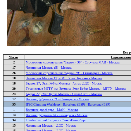
Все 
Место
Соревновани
2
Московские соревнования "Баурок - 30" - Сосулька МАИ - Москва
17
Чемпионат Москвы (Б) - Москва
26
Московские соревнования "Баурок-29" - Скалатория - Москва
10
Чемпионат Москвы (Т) - МГТУ им. Баумана - Москва
18
Баурок-27, Этап Кубка Москвы - Ангар ДДС - Москва
20
Трудность в МГТУ им. Баумана, Этап Кубка Москвы - МГТУ - Москва
24
Баурок 22, Этап Кубка Москвы - Скала-Сити - Москва
12
Веселая Дубровка - 21 - Семивраги - Москва
55
IFSC Climbing Worldcup - Barcelona (ESP) - Barcelona (ESP)
1
Весеннее двоеборье - МАИ - Москва
14
Веселая Дубровка-14 - Семивраги - Москва
34
Livefestival vol.3 - Igels - Санкт-Петербург
15
Чемпионат Москвы - ДДС - Москва
15
Чемпионат Москвы - ДДС - Москва