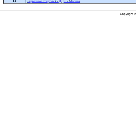
14
Серьёзные старты-3 - ДДС - Москва
Copyright ©