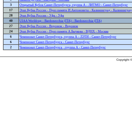
3
Открытый Кубок Санкт-Петербурга, группа А - ЛИТМО - Санкт-Петербург
17
Этап Кубка России - Приз памяти И.Антоновича - Калининград - Калининград
28
Этап Кубка России - Уфа - Уфа
40
UIAA Worldcup - Bardonecchia (ITA) - Bardonecchia (ITA)
27
Этап Кубка России - Воронеж - Воронеж
24
Этап Кубка России - Приз памяти А.Бычкова - ВДНХ - Москва
6
Чемпионат Санкт-Петербурга, группа А - ЛЭТИ - Санкт-Петербург
6
Чемпионат Санкт-Петербурга - Санкт-Петербург
2
Чемпионат Санкт-Петербурга , группа А - Санкт-Петербург
Copyright ©