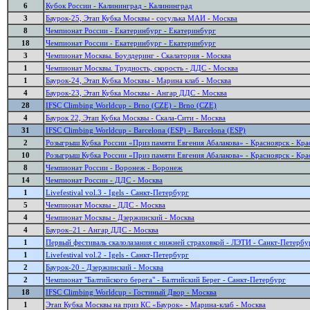
6
Кубок России - Калининград - Калининград
3
Баурок-25, Этап Кубка Москвы - сосулька МАИ - Москва
8
Чемпионат России - Екатеринбург - Екатеринбург
18
Чемпионат России - Екатеринбург - Екатеринбург
3
Чемпионат Москвы. Боулдеринг - Скалатория - Москва
1
Чемпионат Москвы. Трудность, скорость - ДДС - Москва
1
Баурок-24, Этап Кубка Москвы - Марина клаб - Москва
4
Баурок-23, Этап Кубка Москвы - Ангар ДДС - Москва
28
IFSC Climbing Worldcup - Brno (CZE) - Brno (CZE)
4
Баурок 22, Этап Кубка Москвы - Скала-Сити - Москва
31
IFSC Climbing Worldcup - Barcelona (ESP) - Barcelona (ESP)
2
Розыгрыш Кубка России «Приз памяти Евгения Абалакова» - Красноярск - Кра
10
Розыгрыш Кубка России «Приз памяти Евгения Абалакова» - Красноярск - Кра
8
Чемпионат России - Воронеж - Воронеж
14
Чемпионат России - ДДС - Москва
1
Livefestival vol.3 - Igels - Санкт-Петербург
5
Чемпионат Москвы - ДДС - Москва
4
Чемпионат Москвы - Дзержинский - Москва
4
Баурок–21 - Ангар ДДС - Москва
1
Первый фестиваль скалолазания с нижней страховкой - ЛЭТИ - Санкт-Петербу
1
Livefestival vol.2 - Igels - Санкт-Петербург
2
Баурок-20 - Дзержинский - Москва
2
Чемпионат "Балтийского берега" - Балтийский Берег - Санкт-Петербург
18
IFSC Climbing Worldcup - Гостиный Двор - Москва
1
Этап Кубка Москвы на приз КС «Баурок» - Марина-клаб - Москва