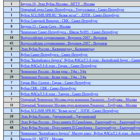
1
Баурок-16, Этап Кубка Москвы - МГТУ - Москва
1
Открытый приз Санкт-Петербурга - Треугольное - Санкт-Петербург
1
Кубок XCLIMB.SPB.RU “Белые ночи” - ЛЭТИ - Санкт-Петербург
3
Кубок Северной Венеции - СКК - Санкт-Петербург
8
Баурок-15 - Скала-Сити - Москва
3
Чемпионат Санкт-Петербурга - Школа №495 - Санкт-Петербург
10
Всероссийские соревнования - Воронеж-2007 - Воронеж
45
Всероссийские соревнования - Воронеж-2007 - Воронеж
8
Этап Кубка России - Калининград - Калининград
1
Кубок Санкт-Петербурга - Санкт-Петербург
8
Кубок "Балтийского берега", Кубок ФАСиЛ 5-й этап - Балтийский берег - Сан
1
Кубок ФАСиЛ 4-й этап - Гараж - Санкт-Петербург
9
Чемпионат России - Белая река - Уфа - Уфа
29
Чемпионат России - Белая река - Уфа - Уфа
7
Гараж Bloc Contest - Гараж - Санкт-Петербург
3
Кубок СКК - СКК - Санкт-Петербург
1
Кубок ФАСиЛ 3-й этап - Танрен - Санкт-Петербург
7
Открытый Чемпионат Москвы приз компании Panasonic - Горбушка - Москва
11
Открытый Чемпионат Москвы приз компании Panasonic - Горбушка - Москва
5
Кубок XCLIMB.SPB.RU "Белые ночи" - ЛЭТИ - Санкт-Петербург
20
Этап Кубка России - Дзержинский - Дзержинский
23
Этап Кубка России - Приз памяти П.Самойлина - Екатеринбург - Екатеринбур
48
Этап Кубка России - Приз памяти П.Самойлина - Екатеринбург - Екатеринбур
2
Чемпионат "Балтийского берега", Мастер класс, Кубок ФАСиЛ 2-й этап - Балт
6
Баурок-10 - МГТУ - Москва