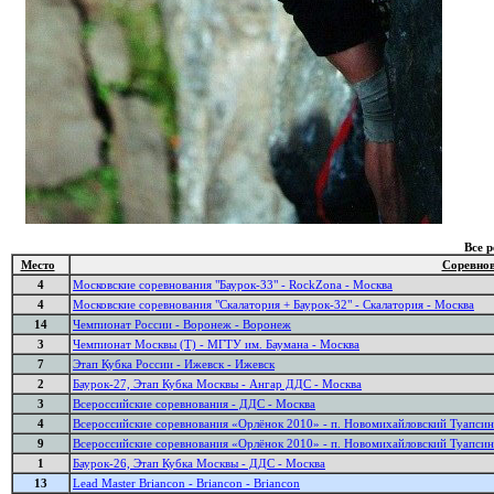
Все 
Место
Соревно
4
Московские соревнования "Баурок-33" - RockZona - Москва
4
Московские соревнования "Скалатория + Баурок-32" - Скалатория - Москва
14
Чемпионат России - Воронеж - Воронеж
3
Чемпионат Москвы (Т) - МГТУ им. Баумана - Москва
7
Этап Кубка России - Ижевск - Ижевск
2
Баурок-27, Этап Кубка Москвы - Ангар ДДС - Москва
3
Всероссийские соревнования - ДДС - Москва
4
Всероссийские соревнования «Орлёнок 2010» - п. Новомихайловский Туапсин
9
Всероссийские соревнования «Орлёнок 2010» - п. Новомихайловский Туапсин
1
Баурок-26, Этап Кубка Москвы - ДДС - Москва
13
Lead Master Briancon - Briancon - Briancon