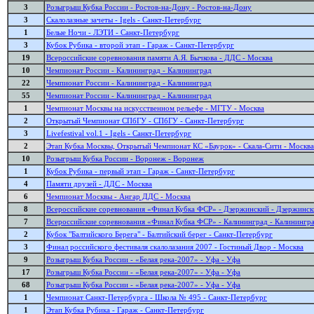
3
Розыгрыш Кубка России - Ростов-на-Дону - Ростов-на-Дону
3
Скалолазные зачеты - Igels - Санкт-Петербург
1
Белые Ночи - ЛЭТИ - Санкт-Петербург
3
Кубок Рубика - второй этап - Гараж - Санкт-Петербург
19
Всероссийские соревнования памяти А.Я. Бычкова - ДДС - Москва
10
Чемпионат России - Калининград - Калининград
22
Чемпионат России - Калининград - Калининград
55
Чемпионат России - Калининград - Калининград
1
Чемпионат Москвы на искусственном рельефе - МГТУ - Москва
2
Открытый Чемпионат СПбГУ - СПбГУ - Санкт-Петербург
3
Livefestival vol.1 - Igels - Санкт-Петербург
2
Этап Кубка Москвы, Открытый Чемпионат КС «Баурок» - Скала-Сити - Москва
10
Розыгрыш Кубка России - Воронеж - Воронеж
1
Кубок Рубика - первый этап - Гараж - Санкт-Петербург
4
Памяти друзей - ДДС - Москва
6
Чемпионат Москвы - Ангар ДДС - Москва
8
Всероссийские соревнования «Финал Кубка ФСР» - Дзержинский - Дзержинс
7
Всероссийские соревнования «Финал Кубка ФСР» - Калининград - Калинингр
2
Кубок "Балтийского Берега" - Балтийский берег - Санкт-Петербург
3
Финал российского фестиваля скалолазания 2007 - Гостиный Двор - Москва
9
Розыгрыш Кубка России - «Белая река-2007» - Уфа - Уфа
17
Розыгрыш Кубка России - «Белая река-2007» - Уфа - Уфа
68
Розыгрыш Кубка России - «Белая река-2007» - Уфа - Уфа
1
Чемпионат Санкт-Петербурга - Школа № 495 - Санкт-Петербург
1
Этап Кубка Рубика - Гараж - Санкт-Петербург