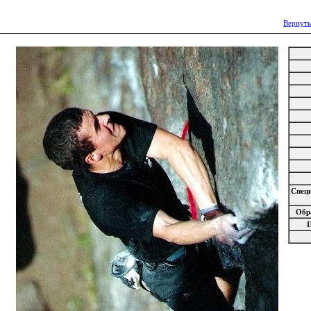
Вернуть
Спец
Обр
П