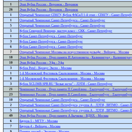
1
Этап Кубка России - Воронеж - Воронеж
26
Этап Кубка России - Воронеж - Воронеж
1
Открытый Чемпионат СПбГУ, Кубок ФАСиЛ 1-й этап - СПбГУ - Санкт-Петерб
1
Открытый Чемпионат Санкт-Петербурга - Санкт-Петербург
5
Открытый Чемпионат Санкт-Петербурга - Санкт-Петербург
5
Кубок Северной Венеции, мастер-класс - СКК - Санкт-Петербург
1
Кубок Санкт-Петербурга - Санкт-Петербург
3
Кубок Санкт-Петербурга - Санкт-Петербург
6
Кубок Санкт-Петербурга - Санкт-Петербург
7
Открытый Чемпионат Москвы на искусственном рельефе - Вейпарк - Москва
18
Этап Кубка России - Приз памяти И.Антоновича - Калининград - Калининград
10
Этап Кубка России - Уфа - Уфа
3
Кубок Petzl - Крокус Экспо - Москва
1
1-й Московский Фестиваль Скалолазания - Москва - Москва
8
1-й Московский Фестиваль Скалолазания - Москва - Москва
3
Кубок XCLIMB.SPB.RU “Белые ночи” - ЛЭТИ - Санкт-Петербург
21
Чемпионат России - Приз памяти П.Самойлина - Екатеринбург - Екатеринбур
23
Чемпионат России - Приз памяти П.Самойлина - Екатеринбург - Екатеринбур
10
Открытый Чемпионат Санкт-Петербурга - Санкт-Петербург
2
Открытый Чемпионат Санкт-Петербурга, группа А - ЛЭТИ, ЛИТМО - Санкт-
5
Открытый Чемпионат Санкт-Петербурга, группа А - ЛЭТИ, ЛИТМО - Санкт-
49
Этап Кубка России - Приз памяти А.Бычкова - ВДНХ - Москва
6
Баурок-5 - МГТУ - Москва
7
Баурок-4 - Вейпарк - Москва
9
Памяти друзей - Экстрим - Москва