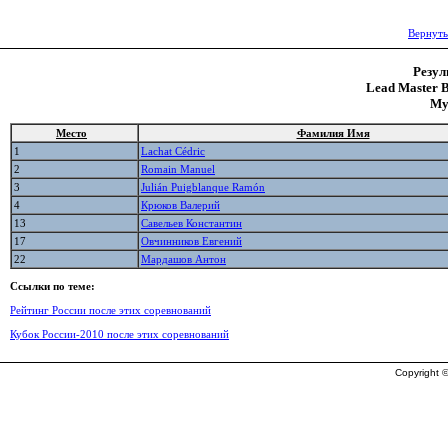
Вернуть
Резул
Lead Master B
Му
Место
Фамилия Имя
1
Lachat Cédric
2
Romain Manuel
3
Julián Puigblanque Ramón
4
Крюков Валерий
13
Савельев Константин
17
Овчинников Евгений
22
Мардашов Антон
Ссылки по теме:
Рейтинг России после этих соревнований
Кубок России-2010 после этих соревнований
Copyright ©