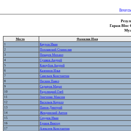
Вернуть
Резул
Гараж Bloc C
Муж
Место
Фамилия Имя
1
Кауров Иван
2
Поплавский Станислав
3
Пекарев Михаил
4
Сушков Андрей
5
Клизубов Андрей
6
Казеннов Илья
7
Савельев Константин
8
Пескин Павел
9
Садыров Марат
10
Радолицкий Глеб
11
Зинченко Максим
12
Васильев Кирилл
13
Панов Дмитрий
14
Жендинский Антон
15
Сердюк Иван
16
Ершов Виктор
17
Алексеев Константин