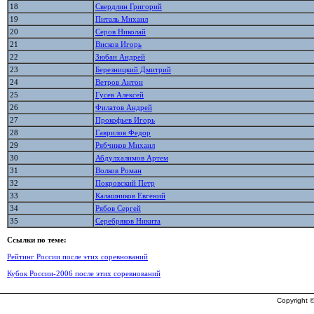
18
Свердлин Григорий
19
Питаль Михаил
20
Серов Николай
21
Висков Игорь
22
Зюбан Андрей
23
Березницкий Дмитрий
24
Ветров Антон
25
Гусев Алексей
26
Филатов Андрей
27
Прокофьев Игорь
28
Гаврилов Федор
29
Рябчиков Михаил
30
Абдулхалимов Артем
31
Волков Роман
32
Покровский Петр
33
Калашников Евгений
34
Рябов Сергей
35
Серебряков Никита
Ссылки по теме:
Рейтинг России после этих соревнований
Кубок России-2006 после этих соревнований
Copyright ©