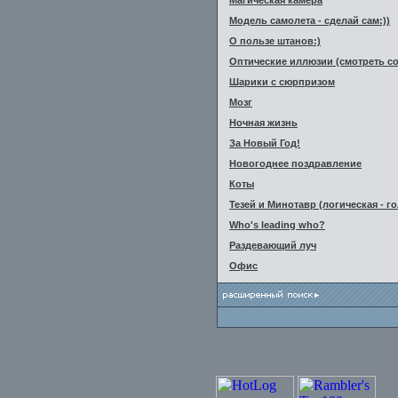
Магическая камера
Модель самолета - сделай сам:))
О пользе штанов:)
Оптические иллюзии (смотреть со
Шарики с сюрпризом
Мозг
Ночная жизнь
За Новый Год!
Новогоднее поздравление
Коты
Тезей и Минотавр (логическая - г
Who's leading who?
Раздевающий луч
Офис