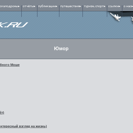
Юмор
обного Моше
йт)
интересный взгляд на жизнь)