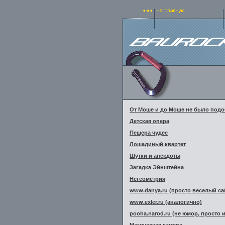
От Моше и до Моше не было под
Детская опера
Пещера чудес
Лошадиный квартет
Шутки и анекдоты
Загадка Эйнштейна
Негеометрия
www.danya.ru (просто веселый са
www.exler.ru (аналогично)
pooha.narod.ru (не юмор, просто 