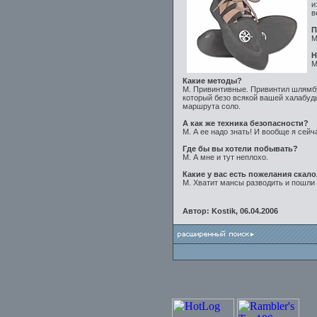
и
в
П
М
Н
М
Какие методы?
М. Привинтивные. Привинтил шлямбу
который безо всякой вашей халабуд
маршрута соло.
А как же техника безопасности?
М. А ее надо знать! И вообще я сейч
Где бы вы хотели побывать?
М. А мне и тут неплохо.
Какие у вас есть пожелания скал
М. Хватит мансы разводить и пошли 
Автор: Kostik, 06.04.2006