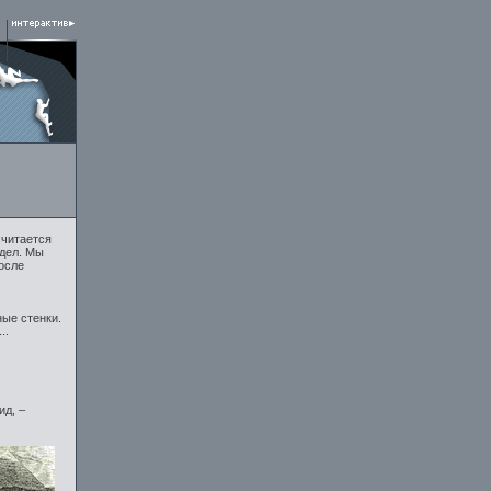
считается
идел. Мы
осле
ные стенки.
..
ид, –