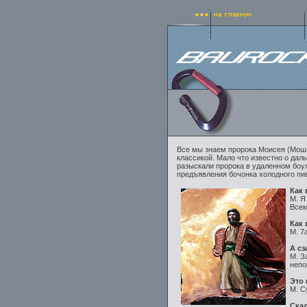
Все мы знаем пророка Моисея (Моше
классикой. Мало что известно о даль
разыскали пророка в удаленном боу
предъявления бочонка холодного пив
Как 
М. Я
Всем
Как 
М. 7
А сз
М. З
непо
Это 
М. С
Ска