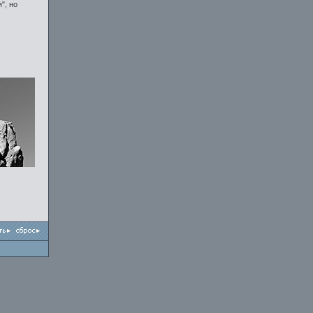
", но