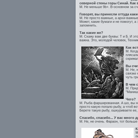
северной стены горы Синай. Как
М. Не меньше 9b+. В-основном за сч
Говорят, вы принесли оттуда как
М. Не просто важные, а архи-важные.
Может, какие бумаги и не помогут, а
запомнить.
Так какие же?
М. Скажу вам две буквы: Т и Б. И э
важна. Это, молодой человек, Техни
Как вс
М. Когд
плясали
скрижал
Вы счи
М. Не, 
связке 
чуть гр
В чем 
М. При
"Маниш
Чего?
М. Рыба фаршированная. А шо, вы не
просто какую попало рыбу, а чтоб во
Берете такую рыбу, ошкуриваете ее,
Спасибо, спасибо... У вас много 
М. Не, не очень. Фараон, тот больш
К
М
п