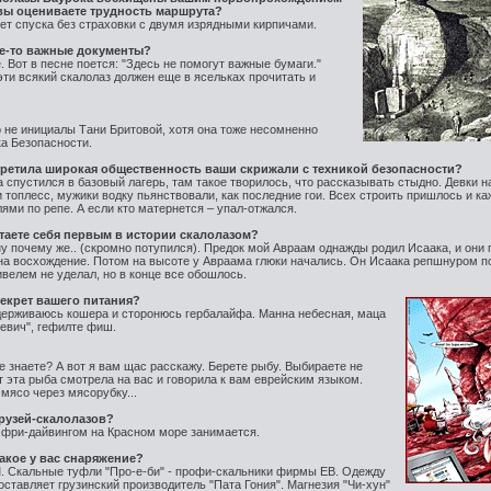
 вы оцениваете трудность маршрута?
ет спуска без страховки с двумя изрядными кирпичами.
ие-то важные документы?
 Вот в песне поется: "Здесь не помогут важные бумаги."
 эти всякий скалолаз должен еще в ясельках прочитать и
то не инициалы Тани Бритовой, хотя она тоже несомненно
ка Безопасности.
третила широкая общественность ваши скрижали с техникой безопасности?
а спустился в базовый лагерь, там такое творилось, что рассказывать стыдно. Девки н
 топлесс, мужики водку пьянствовали, как последние гои. Всех строить пришлось и к
ями по репе. А если кто матернется – упал-отжался.
таете себя первым в истории скалолазом?
ну почему же.. (скромно потупился). Предок мой Авраам однажды родил Исаака, и они
на восхождение. Потом на высоте у Авраама глюки начались. Он Исаака репшнуром п
ивелем не уделал, но в конце все обошлось.
секрет вашего питания?
держиваюсь кошера и сторонюсь гербалайфа. Манна небесная, маца
евич", гефилте фиш.
 знаете? А вот я вам щас расскажу. Берете рыбу. Выбираете не
т эта рыба смотрела на вас и говорила к вам еврейским языком.
 мясо через мясорубку...
друзей-скалолазов?
е фри-дайвингом на Красном море занимается.
акое у вас снаряжение?
. Скальные туфли "Про-е-би" - профи-скальники фирмы EB. Одежду
оставляет грузинский производитель "Пата Гония". Магнезия "Чи-хун"