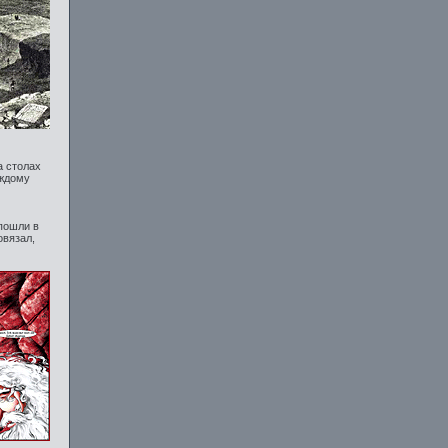
а столах
аждому
 пошли в
овязал,