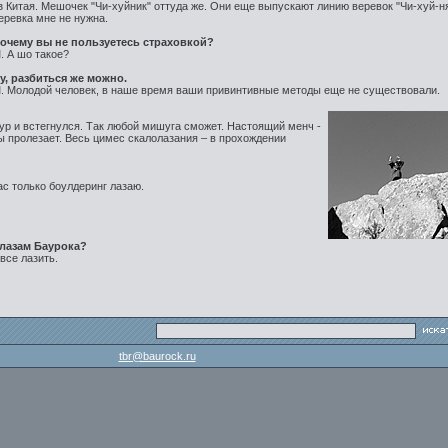
з Китая. Мешочек "Чи-хуйник" оттуда же. Они еще выпускают линию веревок "Чи-хуй-ня
еревка мне не нужна.
очему вы не пользуетесь страховкой?
. А шо такое?
у, разбиться же можно.
. Молодой человек, в наше время ваши привинтивные методы еще не существовали.
р и встегнулся. Так любой мишуга сможет. Настоящий менч -
ы пролезает. Весь цимес скалолазания – в прохождении
ас только боулдеринг лазаю.
олазам Баурока?
все лазить.
tbr@baurock.ru