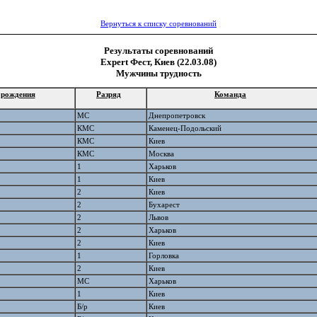
Вернуться к списку соревнований
Результаты соревнований
Expert Фест, Киев (22.03.08)
Мужчины трудность
 рождения
Разряд
Команда
МС
Днепропетровск
КМС
Каменец-Подольский
КМС
Киев
КМС
Москва
1
Харьков
1
Киев
2
Киев
2
Бухарест
2
Львов
2
Харьков
2
Киев
1
Горловка
2
Киев
МС
Харьков
1
Киев
Б/р
Киев