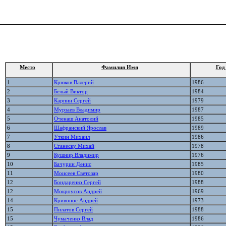
Место
Фамилия Имя
Год
1
Крюков Валерий
1986
2
Белый Виктор
1984
3
Карпин Сергей
1979
4
Мурзаев Владимир
1987
5
Оченаш Анатолий
1985
6
Шафранский Ярослав
1989
7
Уткин Михаил
1986
8
Станеску Михай
1978
9
Кушнир Владимир
1976
10
Бачурин Денис
1985
11
Моисеев Светозар
1980
12
Бондаренко Сергей
1988
12
Мокроусов Андрей
1969
14
Кривонос Андрей
1973
15
Пилатов Сергей
1988
15
Чумаченко Влад
1986