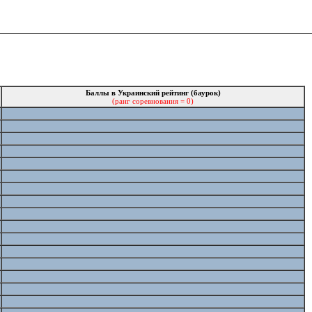
Баллы в Украинский рейтинг (баурок)
(ранг соревнования = 0)