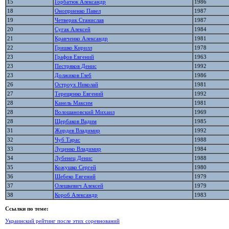
15
Горбатюк Александр
1986
18
Оноприенко Павел
1987
19
Четверик Станислав
1987
20
Сугак Алексей
1984
21
Кравченко Александр
1981
22
Гришко Кирилл
1978
23
Графов Евгений
1963
23
Пестряков Денис
1992
23
Должиков Глеб
1986
26
Остроух Николай
1981
27
Терещенко Евгений
1992
28
Канель Максим
1981
28
Волошановский Михаил
1969
28
Щербаков Вадим
1985
31
Жирдев Владимир
1992
32
Чуб Тарас
1988
33
Луценко Владимир
1984
34
Лубенец Денис
1988
35
Кожушко Сергей
1980
36
Шебеко Евгений
1979
37
Олешкевич Алексей
1979
38
Короб Александр
1983
Ссылки по теме:
Украинский рейтинг после этих соревнований