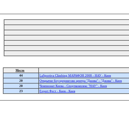
Место
44
LaSportiva Climbing МАРАФОН 2008 - НАУ - Киев
20
Открытие боулдерингово центра "Джива" - "Джива" - Киев
20
Чемпионат Киева - Спорткомплекс "НАУ" - Киев
23
Expert Фест - Киев - Киев