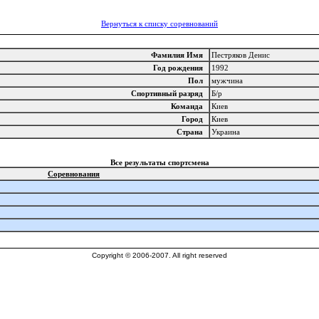
Вернуться к списку соревнований
Фамилия Имя
Пестряков Денис
Год рождения
1992
Пол
мужчина
Спортивный разряд
Б/р
Команда
Киев
Город
Киев
Страна
Украина
Все результаты спортсмена
Соревнования
Copyright © 2006-2007. All right reserved