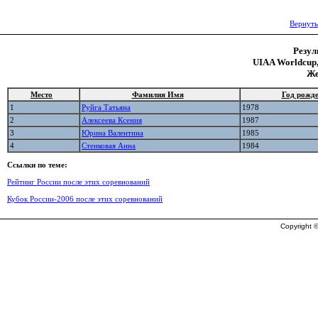
Вернуть
Резул
UIAA Worldcup,
Же
Место
Фамилия Имя
Год рожд
1
Руйга Татьяна
1978
2
Алексеева Ксения
1987
3
Юрина Валентина
1985
4
Стенковая Анна
1984
Ссылки по теме:
Рейтинг России после этих соревнований
Кубок России-2006 после этих соревнований
Copyright ©