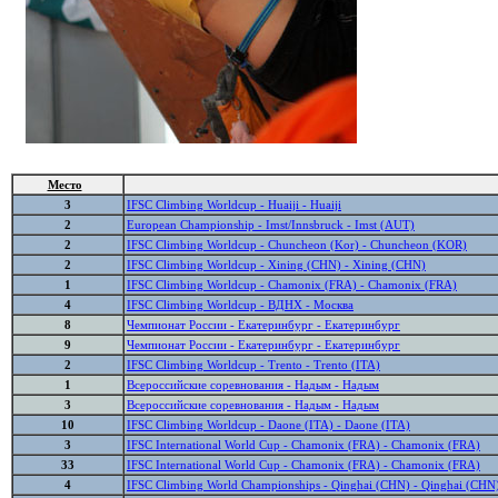
Место
3
IFSC Climbing Worldcup - Huaiji - Huaiji
2
European Championship - Imst/Innsbruck - Imst (AUT)
2
IFSC Climbing Worldcup - Chuncheon (Kor) - Chuncheon (KOR)
2
IFSC Climbing Worldcup - Xining (CHN) - Xining (CHN)
1
IFSC Climbing Worldcup - Chamonix (FRA) - Chamonix (FRA)
4
IFSC Climbing Worldcup - ВДНХ - Москва
8
Чемпионат России - Екатеринбург - Екатеринбург
9
Чемпионат России - Екатеринбург - Екатеринбург
2
IFSC Climbing Worldcup - Trento - Trento (ITA)
1
Всероссийские соревнования - Надым - Надым
3
Всероссийские соревнования - Надым - Надым
10
IFSC Climbing Worldcup - Daone (ITA) - Daone (ITA)
3
IFSC International World Cup - Chamonix (FRA) - Chamonix (FRA)
33
IFSC International World Cup - Chamonix (FRA) - Chamonix (FRA)
4
IFSC Climbing World Championships - Qinghai (CHN) - Qinghai (CHN