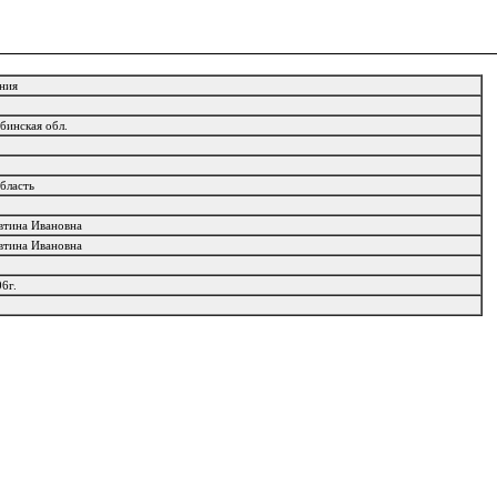
ения
ябинская обл.
область
втина Ивановна
втина Ивановна
06г.