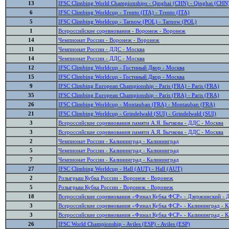
13
IFSC Climbing World Championships - Qinghai (CHN) - Qinghai (CHN
6
IFSC Climbing Worldcup - Trento (ITA) - Trento (ITA)
5
IFSC Climbing Worldcup - Tarnow (POL) - Tarnow (POL)
1
Всероссийские соревнования - Воронеж - Воронеж
14
Чемпионат России - Воронеж - Воронеж
11
Чемпионат России - ДДС - Москва
14
Чемпионат России - ДДС - Москва
12
IFSC Climbing Worldcup - Гостиный Двор - Москва
15
IFSC Climbing Worldcup - Гостиный Двор - Москва
9
IFSC Climbing European Championship - Paris (FRA) - Paris (FRA)
35
IFSC Climbing European Championship - Paris (FRA) - Paris (FRA)
26
IFSC Climbing Worldcup - Montauban (FRA) - Montauban (FRA)
21
IFSC Climbing Worldcup - Grindelwald (SUI) - Grindelwald (SUI)
3
Всероссийские соревнования памяти А.Я. Бычкова - ДДС - Москва
3
Всероссийские соревнования памяти А.Я. Бычкова - ДДС - Москва
2
Чемпионат России - Калининград - Калининград
5
Чемпионат России - Калининград - Калининград
7
Чемпионат России - Калининград - Калининград
27
IFSC Climbing Worldcup - Hall (AUT) - Hall (AUT)
2
Розыгрыш Кубка России - Воронеж - Воронеж
5
Розыгрыш Кубка России - Воронеж - Воронеж
18
Всероссийские соревнования «Финал Кубка ФСР» - Дзержинский - 
3
Всероссийские соревнования «Финал Кубка ФСР» - Калининград - 
3
Всероссийские соревнования «Финал Кубка ФСР» - Калининград - 
26
IFSC World Championship - Aviles (ESP) - Aviles (ESP)