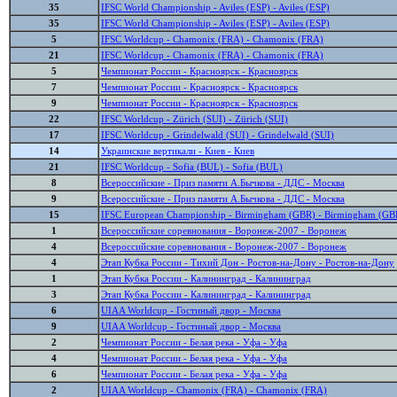
35
IFSC World Championship - Aviles (ESP) - Aviles (ESP)
35
IFSC World Championship - Aviles (ESP) - Aviles (ESP)
5
IFSC Worldcup - Chamonix (FRA) - Chamonix (FRA)
21
IFSC Worldcup - Chamonix (FRA) - Chamonix (FRA)
5
Чемпионат России - Красноярск - Красноярск
7
Чемпионат России - Красноярск - Красноярск
9
Чемпионат России - Красноярск - Красноярск
22
IFSC Worldcup - Zürich (SUI) - Zürich (SUI)
17
IFSC Worldcup - Grindelwald (SUI) - Grindelwald (SUI)
14
Украинские вертикали - Киев - Киев
21
IFSC Worldcup - Sofia (BUL) - Sofia (BUL)
8
Всероссийские - Приз памяти А.Бычкова - ДДС - Москва
9
Всероссийские - Приз памяти А.Бычкова - ДДС - Москва
15
IFSC European Championship - Birmingham (GBR) - Birmingham (GB
1
Всероссийские соревнования - Воронеж-2007 - Воронеж
4
Всероссийские соревнования - Воронеж-2007 - Воронеж
4
Этап Кубка России - Тихий Дон - Ростов-на-Дону - Ростов-на-Дону
1
Этап Кубка России - Калининград - Калининград
3
Этап Кубка России - Калининград - Калининград
6
UIAA Worldcup - Гостиный двор - Москва
9
UIAA Worldcup - Гостиный двор - Москва
2
Чемпионат России - Белая река - Уфа - Уфа
4
Чемпионат России - Белая река - Уфа - Уфа
6
Чемпионат России - Белая река - Уфа - Уфа
2
UIAA Worldcup - Chamonix (FRA) - Chamonix (FRA)