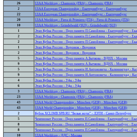
26
UIAA Worldcup - Chamonix (FRA) - Chamonix (FRA)
2
UIAA European Championship - Екатеринбург - Екатеринбург
22
UIAA European Championship - Екатеринбург - Екатеринбург
20
UIAA Worldcup - Fiera di Primiero (ITA) - Fiera di Primiero (ITA)
10
UIAA Worldcup - Grindelwald (SUI) - Grindelwald (SUI)
1
Этап Кубка России - Приз памяти П.Самойлина - Екатеринбург - Ек
2
Этап Кубка России - Приз памяти П.Самойлина - Екатеринбург - Ек
2
Этап Кубка России - Приз памяти П.Самойлина - Екатеринбург - Ек
1
Этап Кубка России - Воронеж - Воронеж
2
Этап Кубка России - Воронеж - Воронеж
5
Этап Кубка России - Приз памяти А.Бычкова - ВДНХ - Москва
9
Этап Кубка России - Приз памяти А.Бычкова - ВДНХ - Москва
5
Этап Кубка России - Приз памяти И.Антоновича - Калининград - Ка
9
Этап Кубка России - Приз памяти И.Антоновича - Калининград - Ка
4
Этап Кубка России - Уфа - Уфа
6
Этап Кубка России - Уфа - Уфа
3
UIAA Worldcup - Chamonix (FRA) - Chamonix (FRA)
23
UIAA Worldcup - Chamonix (FRA) - Chamonix (FRA)
43
UIAA World Championship - München (GER) - München (GER)
43
UIAA World Championship - München (GER) - München (GER)
2
Кубок XCLIMB.SPB.RU “Белые ночи” - ЛЭТИ - Санкт-Петербург
5
Чемпионат России - Приз памяти П.Самойлина - Екатеринбург - Ек
8
Чемпионат России - Приз памяти П.Самойлина - Екатеринбург - Ек
8
Чемпионат России - Приз памяти П.Самойлина - Екатеринбург - Ек
10
UIAA Worldcup - ДДС - Москва