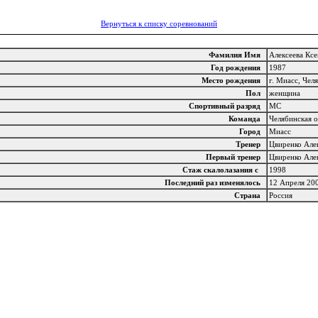
Вернуться к списку соревнований
Фамилия Имя
Алексеева Кс
Год рождения
1987
Место рождения
г. Миасс, Чел
Пол
женщина
Спортивный разряд
МС
Команда
Челябинская 
Город
Миасс
Тренер
Цвиренко Але
Первый тренер
Цвиренко Але
Стаж скалолазания с
1998
Последний раз изменялось
12 Апреля 20
Страна
Россия