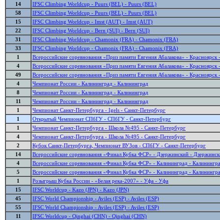
14
IFSC Climbing Worldcup - Puurs (BEL) - Puurs (BEL)
58
IFSC Climbing Worldcup - Puurs (BEL) - Puurs (BEL)
15
IFSC Climbing Worldcup - Imst (AUT) - Imst (AUT)
22
IFSC Climbing Worldcup - Bern (SUI) - Bern (SUI)
31
IFSC Climbing Worldcup - Chamonix (FRA) - Chamonix (FRA)
33
IFSC Climbing Worldcup - Chamonix (FRA) - Chamonix (FRA)
1
Всероссийские соревнования «Приз памяти Евгения Абалакова» - Красноярск 
4
Всероссийские соревнования «Приз памяти Евгения Абалакова» - Красноярск 
49
Всероссийские соревнования «Приз памяти Евгения Абалакова» - Красноярск 
4
Чемпионат России - Калининград - Калининград
8
Чемпионат России - Калининград - Калининград
11
Чемпионат России - Калининград - Калининград
1
Чемпионат Санкт-Петербурга - Igels - Санкт-Петербург
1
Открытый Чемпионат СПбГУ - СПбГУ - Санкт-Петербург
1
Чемпионат Санкт-Петербурга - Школа №495 - Санкт-Петербург
4
Чемпионат Санкт-Петербурга - Школа №495 - Санкт-Петербург
2
Кубок Санкт-Петербурга, Чемпионат ВУЗов - СПбГУ - Санкт-Петербург
14
Всероссийские соревнования «Финал Кубка ФСР» - Дзержинский - Дзержинс
4
Всероссийские соревнования «Финал Кубка ФСР» - Калининград - Калинингр
5
Всероссийские соревнования «Финал Кубка ФСР» - Калининград - Калинингр
1
Розыгрыш Кубка России - «Белая река-2007» - Уфа - Уфа
15
IFSC Worldcup - Kazo (JPN) - Kazo (JPN)
45
IFSC World Championship - Aviles (ESP) - Aviles (ESP)
55
IFSC World Championship - Aviles (ESP) - Aviles (ESP)
11
IFSC Worldcup - Qinghai (CHN) - Qinghai (CHN)