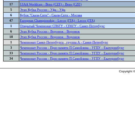
17
UIAA Worldcup - Brno (CZE) - Brno (CZE)
5
Этап Кубка России - Уфа - Уфа
6
Кубок "Скала-Сити" - Скала-Сити - Москва
47
European Championship - Lecco (ITA) - Lecco (ITA)
1
Открытый Чемпионат СПбГУ - СПбГУ - Санкт-Петербург
6
Этап Кубка России - Воронеж - Воронеж
18
Этап Кубка России - Воронеж - Воронеж
1
Чемпионат Санкт-Петербурга , группа А - Санкт-Петербург
3
Чемпионат России - Приз памяти П.Самойлина - УГПУ - Екатеринбург
33
Чемпионат России - Приз памяти П.Самойлина - УГПУ - Екатеринбург
34
Чемпионат России - Приз памяти П.Самойлина - УГПУ - Екатеринбург
Copyright ©