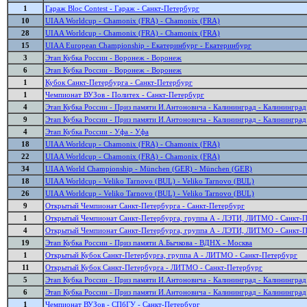
1
Гараж Bloc Contest - Гараж - Санкт-Петербург
10
UIAA Worldcup - Chamonix (FRA) - Chamonix (FRA)
28
UIAA Worldcup - Chamonix (FRA) - Chamonix (FRA)
15
UIAA European Championship - Екатеринбург - Екатеринбург
3
Этап Кубка России - Воронеж - Воронеж
6
Этап Кубка России - Воронеж - Воронеж
1
Кубок Санкт-Петербурга - Санкт-Петербург
1
Чемпионат ВУЗов - Политех - Санкт-Петербург
4
Этап Кубка России - Приз памяти И.Антоновича - Калининград - Калининград
9
Этап Кубка России - Приз памяти И.Антоновича - Калининград - Калининград
4
Этап Кубка России - Уфа - Уфа
18
UIAA Worldcup - Chamonix (FRA) - Chamonix (FRA)
22
UIAA Worldcup - Chamonix (FRA) - Chamonix (FRA)
34
UIAA World Championship - München (GER) - München (GER)
18
UIAA Worldcup - Veliko Tarnovo (BUL) - Veliko Tarnovo (BUL)
26
UIAA Worldcup - Veliko Tarnovo (BUL) - Veliko Tarnovo (BUL)
9
Открытый Чемпионат Санкт-Петербурга - Санкт-Петербург
1
Открытый Чемпионат Санкт-Петербурга, группа А - ЛЭТИ, ЛИТМО - Санкт-
4
Открытый Чемпионат Санкт-Петербурга, группа А - ЛЭТИ, ЛИТМО - Санкт-
19
Этап Кубка России - Приз памяти А.Бычкова - ВДНХ - Москва
1
Открытый Кубок Санкт-Петербурга, группа А - ЛИТМО - Санкт-Петербург
11
Открытый Кубок Санкт-Петербурга - ЛИТМО - Санкт-Петербург
5
Этап Кубка России - Приз памяти И.Антоновича - Калининград - Калининград
6
Этап Кубка России - Приз памяти И.Антоновича - Калининград - Калининград
1
Чемпионат ВУЗов - СПбГУ - Санкт-Петербург