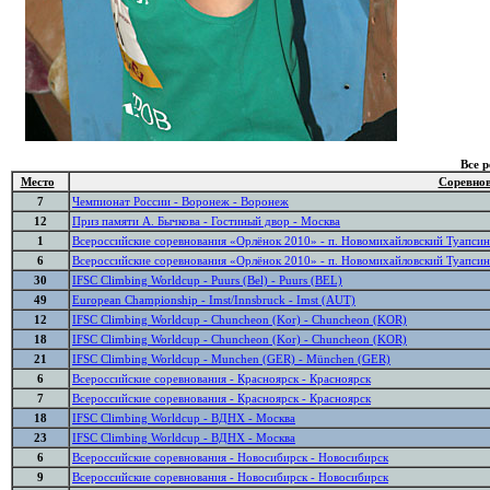
Все 
Место
Соревно
7
Чемпионат России - Воронеж - Воронеж
12
Приз памяти А. Бычкова - Гостиный двор - Москва
1
Всероссийские соревнования «Орлёнок 2010» - п. Новомихайловский Туапсин
6
Всероссийские соревнования «Орлёнок 2010» - п. Новомихайловский Туапсин
30
IFSC Climbing Worldcup - Puurs (Bel) - Puurs (BEL)
49
European Championship - Imst/Innsbruck - Imst (AUT)
12
IFSC Climbing Worldcup - Chuncheon (Kor) - Chuncheon (KOR)
18
IFSC Climbing Worldcup - Chuncheon (Kor) - Chuncheon (KOR)
21
IFSC Climbing Worldcup - Munchen (GER) - München (GER)
6
Всероссийские соревнования - Красноярск - Красноярск
7
Всероссийские соревнования - Красноярск - Красноярск
18
IFSC Climbing Worldcup - ВДНХ - Москва
23
IFSC Climbing Worldcup - ВДНХ - Москва
6
Всероссийские соревнования - Новосибирск - Новосибирск
9
Всероссийские соревнования - Новосибирск - Новосибирск