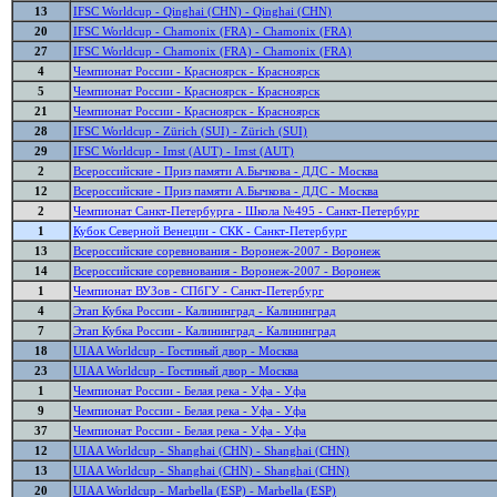
13
IFSC Worldcup - Qinghai (CHN) - Qinghai (CHN)
20
IFSC Worldcup - Chamonix (FRA) - Chamonix (FRA)
27
IFSC Worldcup - Chamonix (FRA) - Chamonix (FRA)
4
Чемпионат России - Красноярск - Красноярск
5
Чемпионат России - Красноярск - Красноярск
21
Чемпионат России - Красноярск - Красноярск
28
IFSC Worldcup - Zürich (SUI) - Zürich (SUI)
29
IFSC Worldcup - Imst (AUT) - Imst (AUT)
2
Всероссийские - Приз памяти А.Бычкова - ДДС - Москва
12
Всероссийские - Приз памяти А.Бычкова - ДДС - Москва
2
Чемпионат Санкт-Петербурга - Школа №495 - Санкт-Петербург
1
Кубок Северной Венеции - СКК - Санкт-Петербург
13
Всероссийские соревнования - Воронеж-2007 - Воронеж
14
Всероссийские соревнования - Воронеж-2007 - Воронеж
1
Чемпионат ВУЗов - СПбГУ - Санкт-Петербург
4
Этап Кубка России - Калининград - Калининград
7
Этап Кубка России - Калининград - Калининград
18
UIAA Worldcup - Гостиный двор - Москва
23
UIAA Worldcup - Гостиный двор - Москва
1
Чемпионат России - Белая река - Уфа - Уфа
9
Чемпионат России - Белая река - Уфа - Уфа
37
Чемпионат России - Белая река - Уфа - Уфа
12
UIAA Worldcup - Shanghai (CHN) - Shanghai (CHN)
13
UIAA Worldcup - Shanghai (CHN) - Shanghai (CHN)
20
UIAA Worldcup - Marbella (ESP) - Marbella (ESP)