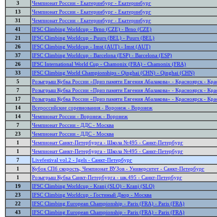
3
Чемпионат России - Екатеринбург - Екатеринбург
13
Чемпионат России - Екатеринбург - Екатеринбург
31
Чемпионат России - Екатеринбург - Екатеринбург
41
IFSC Climbing Worldcup - Brno (CZE) - Brno (CZE)
21
IFSC Climbing Worldcup - Puurs (BEL) - Puurs (BEL)
26
IFSC Climbing Worldcup - Imst (AUT) - Imst (AUT)
37
IFSC Climbing Worldcup - Barcelona (ESP) - Barcelona (ESP)
26
IFSC International World Cup - Chamonix (FRA) - Chamonix (FRA)
33
IFSC Climbing World Championships - Qinghai (CHN) - Qinghai (CHN)
5
Розыгрыш Кубка России «Приз памяти Евгения Абалакова» - Красноярск - Кра
7
Розыгрыш Кубка России «Приз памяти Евгения Абалакова» - Красноярск - Кра
17
Розыгрыш Кубка России «Приз памяти Евгения Абалакова» - Красноярск - Кра
14
Всероссийские соревнования - Воронеж - Воронеж
14
Чемпионат России - Воронеж - Воронеж
7
Чемпионат России - ДДС - Москва
23
Чемпионат России - ДДС - Москва
1
Чемпионат Санкт-Петербурга - Школа №495 - Санкт-Петербург
1
Чемпионат Санкт-Петербурга - Школа №495 - Санкт-Петербург
7
Livefestival vol.2 - Igels - Санкт-Петербург
1
Кубок СПб скорость, Чемпионат ВУЗов - Университет - Санкт-Петербург
1
Розыгрыш Кубка Санкт-Петербурга - шк.495 - Санкт-Петербург
19
IFSC Climbing Worldcup - Kranj (SLO) - Kranj (SLO)
23
IFSC Climbing Worldcup - Гостиный Двор - Москва
22
IFSC Climbing European Championship - Paris (FRA) - Paris (FRA)
43
IFSC Climbing European Championship - Paris (FRA) - Paris (FRA)