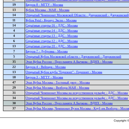
19
Баурок-8 - МГТУ - Москва
13
Кубок Москвы - МАИ - Москва
14
Открытый Чемпионат Московской Области - Дзержинский - Дзержинский
11
Кубок Petzl - Крокус Экспо - Москва
14
Серьёзные старты-16 - ДДС - Москва
4
Серьёзные старты-14 - ДДС - Москва
4
Серьёзные старты-13 - ДДС - Москва
6
Серьёзные старты-12 - ДДС - Москва
13
Серьёзные старты-10 - ДДС - Москва
7
Баурок-7 - Дубровка - Москва
5
Открытый Кубок Московской области - Дзержинский - Дзержинский
35
Этап Кубка России - Приз памяти А.Бычкова - ВДНХ - Москва
22
Баурок-4 - Вейпарк - Москва
13
Открытый Кубок клуба "Горизонт" - Горизонт - Москва
18
Баурок-3 - МГТУ - Москва
47
Этап Кубка Москвы - Гостиный двор - Москва
29
Этап Кубка Москвы - Визбора-МАИ - Москва
31
Открытый Чемпионат Москвы на искусственном рельефе - ДДС - Москва
34
Открытый Чемпионат Москвы на искусственном рельефе - ДДС - Москва
30
Этап Кубка России - Приз памяти А.Бычкова - ВДНХ - Москва
37
Этап Кубка Москвы, Чемпионат Вузов Москвы - Клуб им.Визбора - Моск
Copyright ©