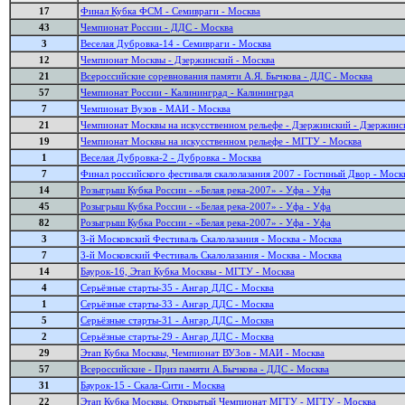
17
Финал Кубка ФСМ - Семивраги - Москва
43
Чемпионат России - ДДС - Москва
3
Веселая Дубровка-14 - Семивраги - Москва
12
Чемпионат Москвы - Дзержинский - Москва
21
Всероссийские соревнования памяти А.Я. Бычкова - ДДС - Москва
57
Чемпионат России - Калининград - Калининград
7
Чемпионат Вузов - МАИ - Москва
21
Чемпионат Москвы на искусственном рельефе - Дзержинский - Дзержинс
19
Чемпионат Москвы на искусственном рельефе - МГТУ - Москва
1
Веселая Дубровка-2 - Дубровка - Москва
7
Финал российского фестиваля скалолазания 2007 - Гостиный Двор - Моск
14
Розыгрыш Кубка России - «Белая река-2007» - Уфа - Уфа
45
Розыгрыш Кубка России - «Белая река-2007» - Уфа - Уфа
82
Розыгрыш Кубка России - «Белая река-2007» - Уфа - Уфа
3
3-й Московский Фестиваль Cкалолазания - Москва - Москва
7
3-й Московский Фестиваль Cкалолазания - Москва - Москва
14
Баурок-16, Этап Кубка Москвы - МГТУ - Москва
4
Серьёзные старты-35 - Ангар ДДС - Москва
1
Серьёзные старты-33 - Ангар ДДС - Москва
5
Серьёзные старты-31 - Ангар ДДС - Москва
2
Серьёзные старты-29 - Ангар ДДС - Москва
29
Этап Кубка Москвы, Чемпионат ВУЗов - МАИ - Москва
57
Всероссийские - Приз памяти А.Бычкова - ДДС - Москва
31
Баурок-15 - Скала-Сити - Москва
22
Этап Кубка Москвы, Открытый Чемпионат МГТУ - МГТУ - Москва