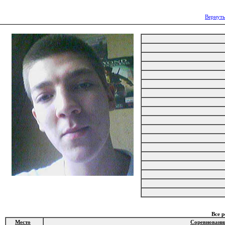
Вернуть
Все 
Место
Соревновани