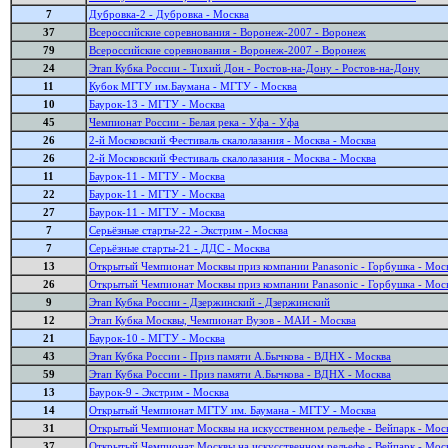
7
Дубровка-2 - Дубровка - Москва
37
Всероссийские соревнования - Воронеж-2007 - Воронеж
79
Всероссийские соревнования - Воронеж-2007 - Воронеж
24
Этап Кубка России - Тихий Дон - Ростов-на-Дону - Ростов-на-Дону
11
Кубок МГТУ им.Баумана - МГТУ - Москва
10
Баурок-13 - МГТУ - Москва
45
Чемпионат России - Белая река - Уфа - Уфа
26
2-й Московский Фестиваль скалолазания - Москва - Москва
26
2-й Московский Фестиваль скалолазания - Москва - Москва
11
Баурок-11 - МГТУ - Москва
22
Баурок-11 - МГТУ - Москва
27
Баурок-11 - МГТУ - Москва
7
Серьёзные старты-22 - Экстрим - Москва
7
Серьёзные старты-21 - ДДС - Москва
13
Открытый Чемпионат Москвы приз компании Panasonic - Горбушка - Мос
26
Открытый Чемпионат Москвы приз компании Panasonic - Горбушка - Мос
9
Этап Кубка России - Дзержинский - Дзержинский
12
Этап Кубка Москвы, Чемпионат Вузов - МАИ - Москва
21
Баурок-10 - МГТУ - Москва
43
Этап Кубка России - Приз памяти А.Бычкова - ВДНХ - Москва
59
Этап Кубка России - Приз памяти А.Бычкова - ВДНХ - Москва
13
Баурок-9 - Экстрим - Москва
14
Открытый Чемпионат МГТУ им. Баумана - МГТУ - Москва
31
Открытый Чемпионат Москвы на искусственном рельефе - Вейпарк - Мос
37
Открытый Чемпионат Москвы на искусственном рельефе - Вейпарк - Мос