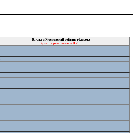
Баллы в Московский рейтинг (баурок)
(ранг соревнования = 0.25)
5