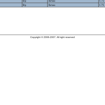
Б/р
Лично
1.75
Б/р
Лично
1.75
Copyright © 2006-2007. All right reserved