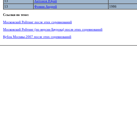
13
Антонов Юрий
13
Фомин Андрей
1986
Ссылки по теме:
Московский Рейтинг после этих соревнований
Московский Рейтинг (по версии Баурока) после этих соревнований
Кубок Москвы-2007 после этих соревнований