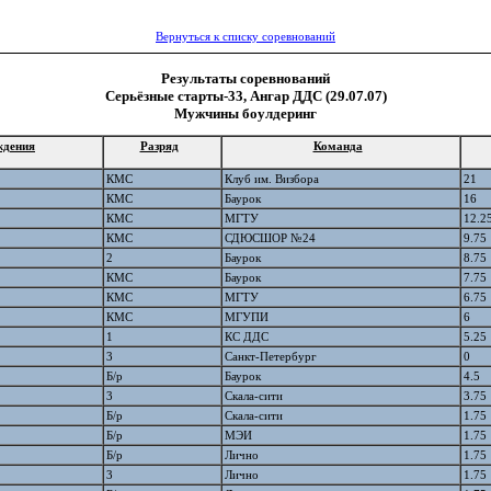
Вернуться к списку соревнований
Результаты соревнований
Серьёзные старты-33, Ангар ДДС (29.07.07)
Мужчины боулдеринг
ждения
Разряд
Команда
КМС
Клуб им. Визбора
21
КМС
Баурок
16
КМС
МГТУ
12.2
КМС
СДЮСШОР №24
9.75
2
Баурок
8.75
КМС
Баурок
7.75
КМС
МГТУ
6.75
КМС
МГУПИ
6
1
КС ДДС
5.25
3
Санкт-Петербург
0
Б/р
Баурок
4.5
3
Скала-сити
3.75
Б/р
Скала-сити
1.75
Б/р
МЭИ
1.75
Б/р
Лично
1.75
3
Лично
1.75