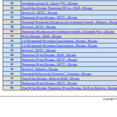
16
Серьёзные старты-31 - Ангар ДДС - Москва
55
Этап Кубка Москвы, Чемпионат ВУЗов - МАИ - Москва
43
Баурок-14 - МГТУ - Москва
35
Чемпионат Вузов Москвы - МГТУ - Москва
51
Открытый Чемпионат Москвы на искусственном рельефе - Вейпарк - Моск
50
Баурок-8 - МГТУ - Москва
97
Чемпионат Москвы на искусственном рельефе - Гостиный Двор - Москва
37
Кубок Москвы - МАИ - Москва
31
1-й Московский Фестиваль Скалолазания - Москва - Москва
32
1-й Московский Фестиваль Скалолазания - Москва - Москва
23
Баурок-6 - МГТУ - Москва
64
Чемпионат Вузов Москвы - МАИ - Москва
46
Чемпионат Вузов Москвы - МГТУ - Москва
47
Чемпионат Вузов Москвы - МГТУ - Москва
35
Баурок-4 - Вейпарк - Москва
45
Открытый Кубок клуба "Горизонт" - Горизонт - Москва
37
Этап Кубка Москвы - Визбора-МАИ - Москва
37
Чемпионат Вузов Москвы - МГСУ - Москва
92
Этап Кубка Москвы, Чемпионат Вузов Москвы - Клуб им.Визбора - Москва
Copyright ©