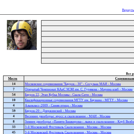
Вернуть
Все 
Место
Соревнован
14
Московские соревнования "Баурок - 30" - Сосулька МАИ - Москва
7
Открытый Чемпионат КАиС МЭИ им. С. Гурякова - Марина клаб - Москва
54
Баурок 22, Этап Кубка Москвы - Скала-Сити - Москва
10
Квалификационные соревнования МГТУ им. Баумана - МГТУ - Москва
4
Альпкласс-2009 - Синяя птица - Москва
59
Баурок-20 - Дзержинский - Москва
4
Весеннее двоеборье: кросс и скалолазание - МАИ - Москва
8
Зимнее двоеборье «Памяти Башкирова»: лыжи и скалолазание - Клуб Визбо
33
3-й Московский Фестиваль Cкалолазания - Москва - Москва
45
3-й Московский Фестиваль Cкалолазания - Москва - Москва