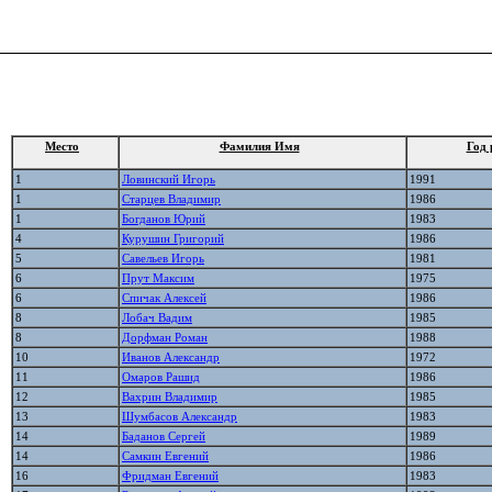
Место
Фамилия Имя
Год 
1
Ловинский Игорь
1991
1
Старцев Владимир
1986
1
Богданов Юрий
1983
4
Курушин Григорий
1986
5
Савельев Игорь
1981
6
Прут Максим
1975
6
Спичак Алексей
1986
8
Лобач Вадим
1985
8
Дорфман Роман
1988
10
Иванов Александр
1972
11
Омаров Рашид
1986
12
Вахрин Владимир
1985
13
Шумбасов Александр
1983
14
Баданов Сергей
1989
14
Самкин Евгений
1986
16
Фридман Евгений
1983