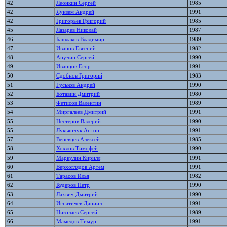
42
Леонкин Сергей
1985
42
Яунзем Андрей
1991
42
Григорьев Григорий
1985
45
Лазарев Николай
1987
46
Башлаков Владимир
1989
47
Иванов Евгений
1982
48
Анучин Сергей
1990
49
Иванцов Егор
1991
50
Сдобнов Григорий
1983
51
Гуськов Андрей
1990
52
Ботавин Дмитрий
1980
53
Фетисов Валентин
1989
54
Миргалеев Дмитрий
1991
55
Нестеров Валерий
1990
55
Лукьянчук Антон
1991
57
Веневцев Алексей
1985
58
Хохлов Тимофей
1990
59
Маркулин Кирилл
1991
60
Верхоглядов Артем
1991
61
Тарасов Илья
1982
62
Кудеров Петр
1990
63
Лахвич Дмитрий
1990
64
Игнатичев Даниил
1991
65
Николаев Сергей
1989
66
Мамедов Тимур
1991