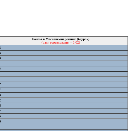
Баллы в Московский рейтинг (баурок)
(ранг соревнования = 0.02)
3
3
3
2
7
7
8
2
6
2
6
6