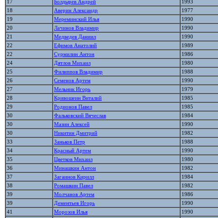
17
Болдырев Андрей
1993
18
Аверин Александр
1977
19
Мереминский Илья
1990
20
Лачинов Владимир
1990
21
Медведев Даниил
1990
22
Ефимов Анатолий
1989
22
Сурмилин Антон
1986
24
Дятлов Михаил
1980
25
Филиппов Владимир
1988
26
Семенов Артем
1990
27
Мельник Игорь
1979
28
Кривошеин Виталий
1985
29
Родионов Павел
1985
30
Фальковский Вячеслав
1984
30
Мазин Алексей
1990
30
Никитин Дмитрий
1982
33
Заньков Петр
1988
34
Красный Артем
1990
35
Цветков Михаил
1980
36
Минашкин Антон
1982
37
Загаинов Кирилл
1984
38
Ромашкин Павел
1982
39
Молчанов Артем
1986
39
Дементьев Игорь
1990
41
Морозов Илья
1990