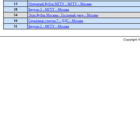
13
Открытый Кубок МГТУ - МГТУ - Москва
28
Баурок-3 - МГТУ - Москва
54
Этап Кубка Москвы - Гостиный двор - Москва
16
Серьёзные старты-7 - ДДС - Москва
31
Баурок-2 - МГТУ - Москва
Copyright ©