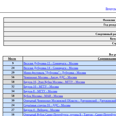
Вернуть
Фамилия
Год рож
Спортивный р
Ком
Ст
Все 
Место
Соревновани
9
Веселая Дубровка-15 - Семивраги - Москва
24
Веселая Дубровка-14 - Семивраги - Москва
29
Мини-фестиваль "Дубровка" - Дубровка - Москва
56
Чемпионат Москвы - Ангар ДДС - Москва
58
Баурок-16, Этап Кубка Москвы - МГТУ - Москва
32
Баурок-10 - МГТУ - Москва
34
Баурок-8 - МГТУ - Москва
58
Кубок Москвы - МАИ - Москва
39
Открытый Чемпионат Московской Области - Дзержинский - Дзержински
24
Серьёзные старты-16 - ДДС - Москва
27
Баурок-4 - Вейпарк - Москва
16
Открытый Кубок Санкт-Петербурга, группа Б - Танрэн - Санкт-Петербур