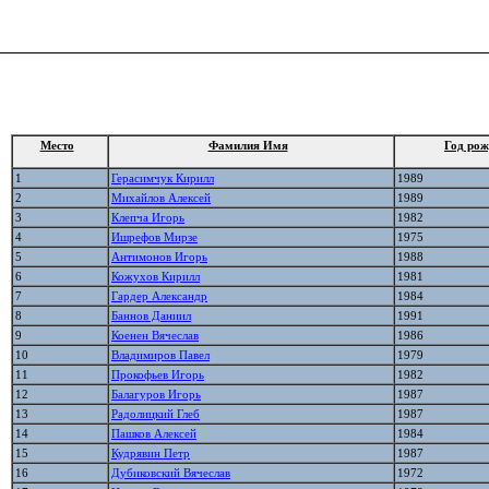
Место
Фамилия Имя
Год рож
1
Герасимчук Кирилл
1989
2
Михайлов Алексей
1989
3
Клепча Игорь
1982
4
Ишрефов Мирзе
1975
5
Антимонов Игорь
1988
6
Кожухов Кирилл
1981
7
Гардер Александр
1984
8
Баннов Даниил
1991
9
Коенен Вячеслав
1986
10
Владимиров Павел
1979
11
Прокофьев Игорь
1982
12
Балагуров Игорь
1987
13
Радолицкий Глеб
1987
14
Пашков Алексей
1984
15
Кудрявин Петр
1987
16
Дубиковский Вячеслав
1972