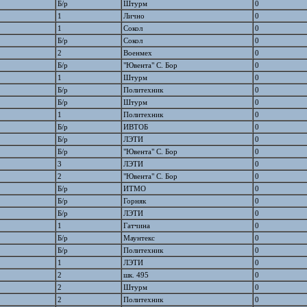
Б/р
Штурм
0
1
Лично
0
1
Сокол
0
Б/р
Сокол
0
2
Военмех
0
Б/р
"Ювента" С. Бор
0
1
Штурм
0
Б/р
Политехник
0
Б/р
Штурм
0
1
Политехник
0
Б/р
ИВТОБ
0
Б/р
ЛЭТИ
0
Б/р
"Ювента" С. Бор
0
3
ЛЭТИ
0
2
"Ювента" С. Бор
0
Б/р
ИТМО
0
Б/р
Горняк
0
Б/р
ЛЭТИ
0
1
Гатчина
0
Б/р
Маунтекс
0
Б/р
Политехник
0
1
ЛЭТИ
0
2
шк. 495
0
2
Штурм
0
2
Политехник
0