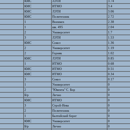
КМС
ЛЭТИ
3.74
КМС
ИТМО
3.4
КМС
ЛЭТИ
3.06
КМС
Политехник
2.72
1
Военмех
2.38
1
шк. 495
2.04
2
Университет
1.7
3
ЛЭТИ
1.53
КМС
Сокол
1.36
2
Университет
1.19
2
Горняк
1.02
КМС
ЛЭТИ
0.85
1
ИТМО
0.68
КМС
ИТМО
0.51
КМС
ИТМО
0.34
3
Сокол
0.17
1
Университет
0
2
"Ювента" С. Бор
0
Б/р
Лично
0
КМС
ИТМО
0
3
Строй-Нева
0
2
Политехник
0
1
Балтийский берег
0
КМС
Университет
0
Б/р
Лично
0