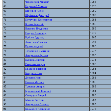
67
Черкасский Михаил
1985
68
Надточий Михаил
1970
69
Евгеньев Антон
1989
70
Шубенков Дмитрий
1989
71
Петрунин Константин
1985
72
Козлов Алексей
1985
72
Ващенко Владимир
1989
74
Егоров Александр
1979
75
Рубцов Эдуард
1965
76
Хрусталев Сергей
1991
77
Ершов Андрей
1986
78
Татаринов Дмитрий
1977
79
Амирханов Руслан
1990
80
Будник Дмитрий
1974
81
Гаврилов Федор
1988
82
Кравцов Василий
1985
82
Безруков Илья
1984
84
Дождев Иван
1986
85
Питаль Михаил
1986
85
Туманов Андрей
1983
87
Брочковский Евгений
1984
88
Скворцов Андрей
1986
89
Мурин Евгений
1983
90
Амирханов Салават
1983
91
Краморев Александр
1975