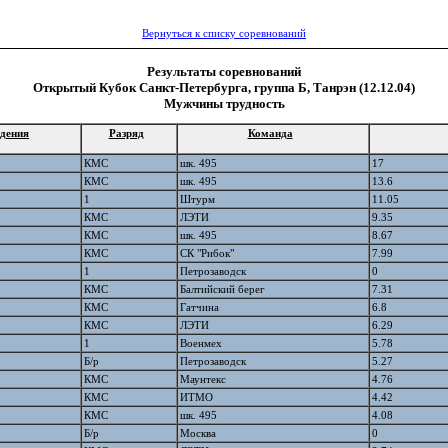
Вернуться к списку соревнований
Результаты соревнований
Открытый Кубок Санкт-Петербурга, группа Б, Танрэн (12.12.04)
Мужчины трудность
дения
Разряд
Команда
КМС
шк. 495
17
КМС
шк. 495
13.6
1
Штурм
11.05
КМС
ЛЭТИ
9.35
КМС
шк. 495
8.67
КМС
СК "Рибок"
7.99
1
Петрозаводск
0
КМС
Балтийский берег
7.31
КМС
Гатчина
6.8
КМС
ЛЭТИ
6.29
1
Военмех
5.78
Б/р
Петрозаводск
5.27
КМС
Маунтекс
4.76
КМС
ИТМО
4.42
КМС
шк. 495
4.08
Б/р
Москва
0