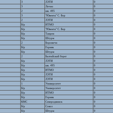
3
ЛЭТИ
0
3
Лично
0
2
шк. 495
0
3
"Ювента" С. Бор
0
2
ЛЭТИ
0
Б/р
ИТМО
0
Б/р
"Ювента" С. Бор
0
Б/р
Танрен
0
Б/р
Штурм
0
2
Боровичи
0
Б/р
Горняк
0
Б/р
Штурм
0
2
Балтийский берег
0
Б/р
ЛЭТИ
0
Б/р
шк. 495
0
Б/р
ИТМО
0
Б/р
ЛЭТИ
0
Б/р
ЛЭТИ
0
1
Университет
0
Б/р
Университет
0
Б/р
ИТМО
0
Б/р
Горняк
0
КМС
Северодвинск
0
Б/р
Сокол
0
Б/р
Штурм
0