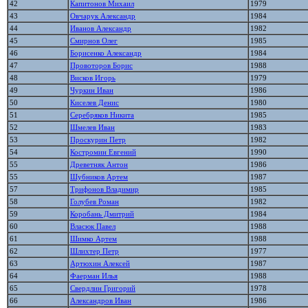
42
Капитонов Михаил
1979
43
Овчарук Александр
1984
44
Иванов Александр
1982
45
Смирнов Олег
1985
46
Борисенко Александр
1984
47
Провоторов Борис
1988
48
Висков Игорь
1979
49
Чуркин Иван
1986
50
Киселев Денис
1980
51
Серебряков Никита
1985
52
Шмелев Иван
1983
53
Проскурин Петр
1982
54
Костромин Евгений
1990
55
Древетняк Антон
1986
55
Шубников Артем
1987
57
Трифонов Владимир
1985
58
Голубев Роман
1982
59
Коробань Дмитрий
1984
60
Власюк Павел
1988
61
Шимко Артем
1988
62
Шлихтер Петр
1977
63
Артюхин Алексей
1987
64
Фаерман Илья
1988
65
Свердлин Григорий
1978
66
Александров Иван
1986