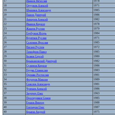
17
Иванов Вячеслав
1978
18
Оруджев Алексей
1971
19
Щаников Александр
1985
20
Панов Дмитрий
1986
21
Аницоев Алексей
1982
22
Иванов Кирилл
1978
23
Жакеев Рустам
1979
24
Горбунов Игорь
1984
25
Курятков Руслан
1971
26
Соломин Ярослав
1985
27
Нагаев Рустем
1972
28
Тимофеев Павел
1985
29
Беляев Сергей
1980
30
Крыжановский Дмитрий
1982
31
Сулимов Кирилл
1986
32
Грудко Станислав
1983
33
Орешко Ростислав
1981
34
Федоров Максим
1989
35
Соколов Александр
1981
36
Чувтаев Алексей
1986
37
Зидерер Олег
1963
38
Проскуряков Семен
1985
39
Ершов Виктор
1988
40
Гончаров Олег
1987
40
Брынза Андрей
1975