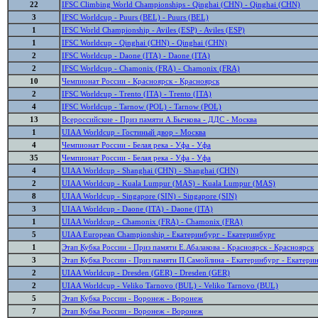
22
IFSC Climbing World Championships - Qinghai (CHN) - Qinghai (CHN)
3
IFSC Worldcup - Puurs (BEL) - Puurs (BEL)
1
IFSC World Championship - Aviles (ESP) - Aviles (ESP)
1
IFSC Worldcup - Qinghai (CHN) - Qinghai (CHN)
2
IFSC Worldcup - Daone (ITA) - Daone (ITA)
2
IFSC Worldcup - Chamonix (FRA) - Chamonix (FRA)
10
Чемпионат России - Красноярск - Красноярск
2
IFSC Worldcup - Trento (ITA) - Trento (ITA)
4
IFSC Worldcup - Tarnow (POL) - Tarnow (POL)
13
Всероссийские - Приз памяти А.Бычкова - ДДС - Москва
1
UIAA Worldcup - Гостиный двор - Москва
4
Чемпионат России - Белая река - Уфа - Уфа
35
Чемпионат России - Белая река - Уфа - Уфа
4
UIAA Worldcup - Shanghai (CHN) - Shanghai (CHN)
2
UIAA Worldcup - Kuala Lumpur (MAS) - Kuala Lumpur (MAS)
8
UIAA Worldcup - Singapore (SIN) - Singapore (SIN)
3
UIAA Worldcup - Daone (ITA) - Daone (ITA)
1
UIAA Worldcup - Chamonix (FRA) - Chamonix (FRA)
5
UIAA European Championship - Екатеринбург - Екатеринбург
1
Этап Кубка России - Приз памяти Е.Абалакова - Красноярск - Красноярск
3
Этап Кубка России - Приз памяти П.Самойлина - Екатеринбург - Екатери
2
UIAA Worldcup - Dresden (GER) - Dresden (GER)
2
UIAA Worldcup - Veliko Tarnovo (BUL) - Veliko Tarnovo (BUL)
5
Этап Кубка России - Воронеж - Воронеж
7
Этап Кубка России - Воронеж - Воронеж