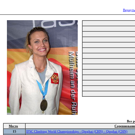
Вернуть
Все 
Место
Соревновани
15
IFSC Climbing World Championships - Qinghai (CHN) - Qinghai (CHN)