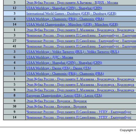
3
Этап Кубка России - Приз памяти А.Бычкова - ВДНХ - Москва
12
UIAA Worldcup - Shanghai (CHN) - Shanghai (CHN)
3
International World Games - Duisburg (GER) - Duisburg (GER)
4
UIAA Worldcup - Chamonix (FRA) - Chamonix (FRA)
14
UIAA World Championship - München (GER) - München (GER)
1
Этап Кубка России - Приз памяти Е.Абалакова - Красноярск - Красноярск
3
Чемпионат России - Приз памяти П.Самойлина - Екатеринбург - Екатери
27
Чемпионат России - Приз памяти П.Самойлина - Екатеринбург - Екатери
41
Чемпионат России - Приз памяти П.Самойлина - Екатеринбург - Екатери
3
UIAA Worldcup - Veliko Tarnovo (BUL) - Veliko Tarnovo (BUL)
6
UIAA Worldcup - ДДС - Москва
4
UIAA Worldcup - Shanghai (CHN) - Shanghai (CHN)
1
UIAA Worldcup - Daone (ITA) - Daone (ITA)
1
UIAA Worldcup - Chamonix (FRA) - Chamonix (FRA)
1
Этап Кубка России - Приз памяти Е.Абалакова - Красноярск - Красноярск
5
Этап Кубка России - Приз памяти Е.Абалакова - Красноярск - Красноярск
9
Этап Кубка России - Приз памяти Е.Абалакова - Красноярск - Красноярск
8
European Championship - Lecco (ITA) - Lecco (ITA)
9
Этап Кубка России - Воронеж - Воронеж
30
Этап Кубка России - Воронеж - Воронеж
9
Чемпионат России - Приз памяти П.Самойлина - УГПУ - Екатеринбург
14
Чемпионат России - Приз памяти П.Самойлина - УГПУ - Екатеринбург
Copyright ©