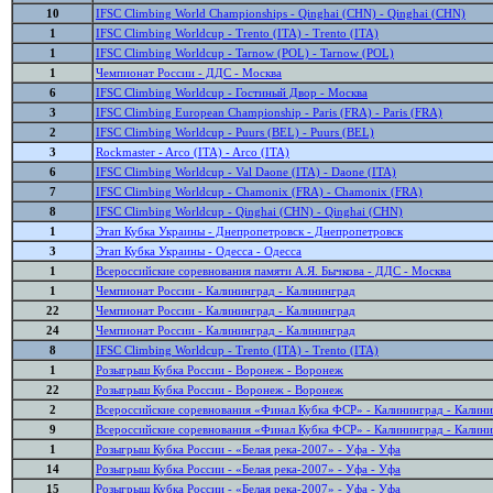
10
IFSC Climbing World Championships - Qinghai (CHN) - Qinghai (CHN)
1
IFSC Climbing Worldcup - Trento (ITA) - Trento (ITA)
1
IFSC Climbing Worldcup - Tarnow (POL) - Tarnow (POL)
1
Чемпионат России - ДДС - Москва
6
IFSC Climbing Worldcup - Гостиный Двор - Москва
3
IFSC Climbing European Championship - Paris (FRA) - Paris (FRA)
2
IFSC Climbing Worldcup - Puurs (BEL) - Puurs (BEL)
3
Rockmaster - Arco (ITA) - Arco (ITA)
6
IFSC Climbing Worldcup - Val Daone (ITA) - Daone (ITA)
7
IFSC Climbing Worldcup - Chamonix (FRA) - Chamonix (FRA)
8
IFSC Climbing Worldcup - Qinghai (CHN) - Qinghai (CHN)
1
Этап Кубка Украины - Днепропетровск - Днепропетровск
3
Этап Кубка Украины - Одесса - Одесса
1
Всероссийские соревнования памяти А.Я. Бычкова - ДДС - Москва
1
Чемпионат России - Калининград - Калининград
22
Чемпионат России - Калининград - Калининград
24
Чемпионат России - Калининград - Калининград
8
IFSC Climbing Worldcup - Trento (ITA) - Trento (ITA)
1
Розыгрыш Кубка России - Воронеж - Воронеж
22
Розыгрыш Кубка России - Воронеж - Воронеж
2
Всероссийские соревнования «Финал Кубка ФСР» - Калининград - Калин
9
Всероссийские соревнования «Финал Кубка ФСР» - Калининград - Калин
1
Розыгрыш Кубка России - «Белая река-2007» - Уфа - Уфа
14
Розыгрыш Кубка России - «Белая река-2007» - Уфа - Уфа
15
Розыгрыш Кубка России - «Белая река-2007» - Уфа - Уфа