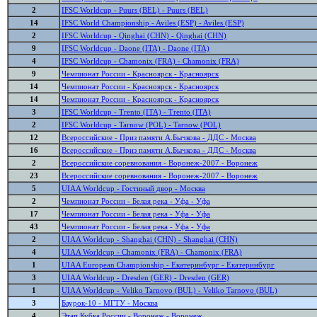
2
IFSC Worldcup - Puurs (BEL) - Puurs (BEL)
14
IFSC World Championship - Aviles (ESP) - Aviles (ESP)
2
IFSC Worldcup - Qinghai (CHN) - Qinghai (CHN)
9
IFSC Worldcup - Daone (ITA) - Daone (ITA)
4
IFSC Worldcup - Chamonix (FRA) - Chamonix (FRA)
9
Чемпионат России - Красноярск - Красноярск
14
Чемпионат России - Красноярск - Красноярск
14
Чемпионат России - Красноярск - Красноярск
3
IFSC Worldcup - Trento (ITA) - Trento (ITA)
2
IFSC Worldcup - Tarnow (POL) - Tarnow (POL)
12
Всероссийские - Приз памяти А.Бычкова - ДДС - Москва
16
Всероссийские - Приз памяти А.Бычкова - ДДС - Москва
2
Всероссийские соревнования - Воронеж-2007 - Воронеж
23
Всероссийские соревнования - Воронеж-2007 - Воронеж
5
UIAA Worldcup - Гостиный двор - Москва
2
Чемпионат России - Белая река - Уфа - Уфа
17
Чемпионат России - Белая река - Уфа - Уфа
43
Чемпионат России - Белая река - Уфа - Уфа
2
UIAA Worldcup - Shanghai (CHN) - Shanghai (CHN)
4
UIAA Worldcup - Chamonix (FRA) - Chamonix (FRA)
1
UIAA European Championship - Екатеринбург - Екатеринбург
3
UIAA Worldcup - Dresden (GER) - Dresden (GER)
1
UIAA Worldcup - Veliko Tarnovo (BUL) - Veliko Tarnovo (BUL)
3
Баурок-10 - МГТУ - Москва
4
Этап Кубка России - Воронеж - Воронеж