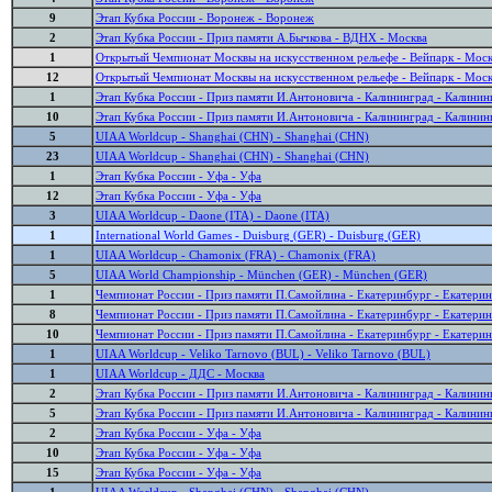
9
Этап Кубка России - Воронеж - Воронеж
2
Этап Кубка России - Приз памяти А.Бычкова - ВДНХ - Москва
1
Открытый Чемпионат Москвы на искусственном рельефе - Вейпарк - Мос
12
Открытый Чемпионат Москвы на искусственном рельефе - Вейпарк - Мос
1
Этап Кубка России - Приз памяти И.Антоновича - Калининград - Калинин
10
Этап Кубка России - Приз памяти И.Антоновича - Калининград - Калинин
5
UIAA Worldcup - Shanghai (CHN) - Shanghai (CHN)
23
UIAA Worldcup - Shanghai (CHN) - Shanghai (CHN)
1
Этап Кубка России - Уфа - Уфа
12
Этап Кубка России - Уфа - Уфа
3
UIAA Worldcup - Daone (ITA) - Daone (ITA)
1
International World Games - Duisburg (GER) - Duisburg (GER)
1
UIAA Worldcup - Chamonix (FRA) - Chamonix (FRA)
5
UIAA World Championship - München (GER) - München (GER)
1
Чемпионат России - Приз памяти П.Самойлина - Екатеринбург - Екатери
8
Чемпионат России - Приз памяти П.Самойлина - Екатеринбург - Екатери
10
Чемпионат России - Приз памяти П.Самойлина - Екатеринбург - Екатери
1
UIAA Worldcup - Veliko Tarnovo (BUL) - Veliko Tarnovo (BUL)
1
UIAA Worldcup - ДДС - Москва
2
Этап Кубка России - Приз памяти И.Антоновича - Калининград - Калинин
5
Этап Кубка России - Приз памяти И.Антоновича - Калининград - Калинин
2
Этап Кубка России - Уфа - Уфа
10
Этап Кубка России - Уфа - Уфа
15
Этап Кубка России - Уфа - Уфа