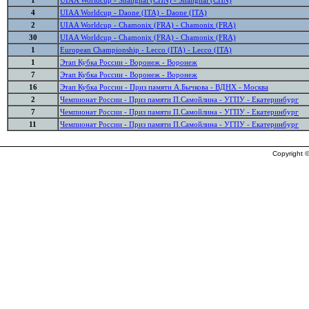
1
UIAA Worldcup - Shanghai (CHN) - Shanghai (CHN)
4
UIAA Worldcup - Daone (ITA) - Daone (ITA)
2
UIAA Worldcup - Chamonix (FRA) - Chamonix (FRA)
30
UIAA Worldcup - Chamonix (FRA) - Chamonix (FRA)
1
European Championship - Lecco (ITA) - Lecco (ITA)
1
Этап Кубка России - Воронеж - Воронеж
7
Этап Кубка России - Воронеж - Воронеж
16
Этап Кубка России - Приз памяти А.Бычкова - ВДНХ - Москва
2
Чемпионат России - Приз памяти П.Самойлина - УГПУ - Екатеринбург
7
Чемпионат России - Приз памяти П.Самойлина - УГПУ - Екатеринбург
11
Чемпионат России - Приз памяти П.Самойлина - УГПУ - Екатеринбург
Copyright ©