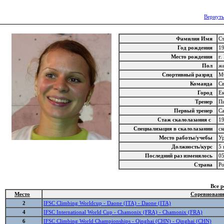
Вернуть
Фамилия Имя
С
Год рождения
1
Место рождения
г.
Пол
ж
Спортивный разряд
М
Команда
Св
Город
Е
Тренер
П
Первый тренер
Са
Стаж скалолазания с
1
Специализация в скалолазании
с
Место работы/учебы
Ур
Должность/курс
5
Последний раз изменялось
0
Страна
Р
Все 
Место
Соревновани
2
IFSC Climbing Worldcup - Daone (ITA) - Daone (ITA)
4
IFSC International World Cup - Chamonix (FRA) - Chamonix (FRA)
6
IFSC Climbing World Championships - Qinghai (CHN) - Qinghai (CHN)