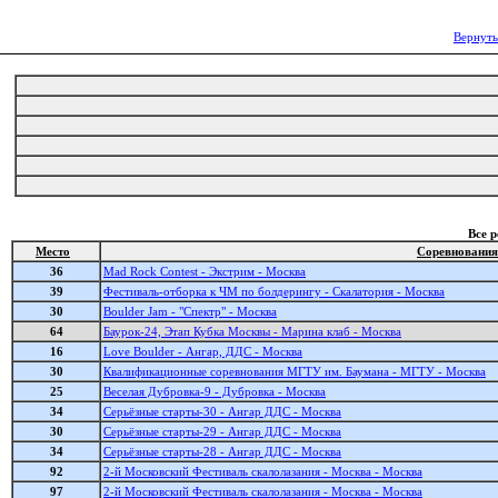
Вернуть
Все 
Место
Соревнования
36
Mad Rock Contest - Экстрим - Москва
39
Фестиваль-отборка к ЧМ по болдерингу - Скалатория - Москва
30
Boulder Jam - "Спектр" - Москва
64
Баурок-24, Этап Кубка Москвы - Марина клаб - Москва
16
Love Boulder - Ангар, ДДС - Москва
30
Квалификационные соревнования МГТУ им. Баумана - МГТУ - Москва
25
Веселая Дубровка-9 - Дубровка - Москва
34
Серьёзные старты-30 - Ангар ДДС - Москва
30
Серьёзные старты-29 - Ангар ДДС - Москва
34
Серьёзные старты-28 - Ангар ДДС - Москва
92
2-й Московский Фестиваль скалолазания - Москва - Москва
97
2-й Московский Фестиваль скалолазания - Москва - Москва