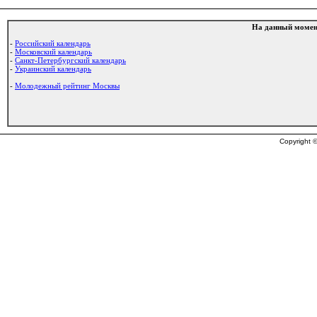
На данный момен
-
Российский календарь
-
Московский календарь
-
Санкт-Петербургский календарь
-
Украинский календарь
-
Молодежный рейтинг Москвы
Copyright ©