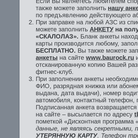
Если Вы являетесь любителем спо
также можете заполнить
нашу анк
по предъявлению действующего аб
При заправке на любой АЗС из сп
можете заполнить
АНКЕТУ
на полу
«СКАЛОЛАЗ».
Бланк анкеты наход
карты производится любому, запо
БЕСПЛАТНО.
Вы также можете за
анкеты
на сайте
www.baurock.ru
и
отсканированную копию Вашей раз
фитнес-клуб.
При заполнении анкеты необходи
ФИО, разрядная книжка или абоне
выдана, дата выдачи), номер водит
автомобиля, контактный телефон,
Подписанная анкета возвращается
на сайте – высылается по адресу
t
пометкой «Дисконтная программа 
данные, не являясь секретными,
УТЕРЯННУЮ КАРТУ
. Телефон тр