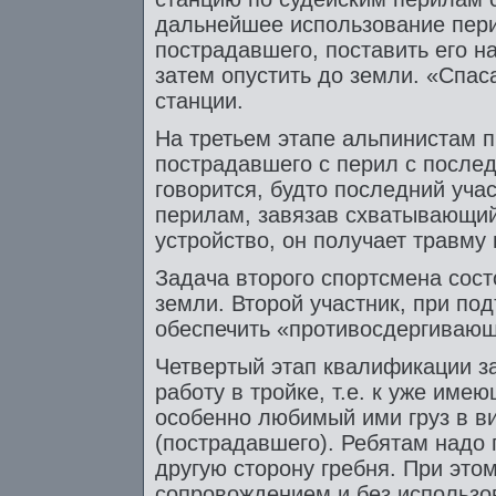
дальнейшее использование пер
пострадавшего, поставить его н
затем опустить до земли. «Спас
станции.
На третьем этапе альпинистам п
пострадавшего с перил с после
говорится, будто последний уча
перилам, завязав схватывающий,
устройство, он получает травму 
Задача второго спортсмена состо
земли. Второй участник, при п
обеспечить «противосдергиваю
Четвертый этап квалификации з
работу в тройке, т.е. к уже им
особенно любимый ими груз в в
(пострадавшего). Ребятам надо 
другую сторону гребня. При это
сопровождением и без использо