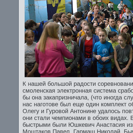
К нашей большой радости соревнования
смоленская электронная система срабо
бы она закапризничала, (что иногда сл
нас наготове был еще один комплект о
Олегу и Гуровой Антонине удалось повт
они стали чемпионами в обоих видах. 
быстрыми были Юшкевич Анастасия из
Моштаков Павел, Гармаш Николай, Бы