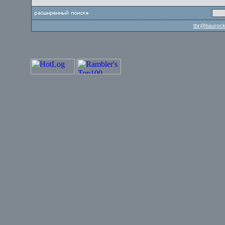
tbr@baurock