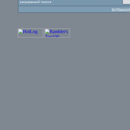
tbr@baurock