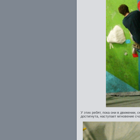
У этих ребят, пока они в движении, 
достигнута, наступает мгновение сч