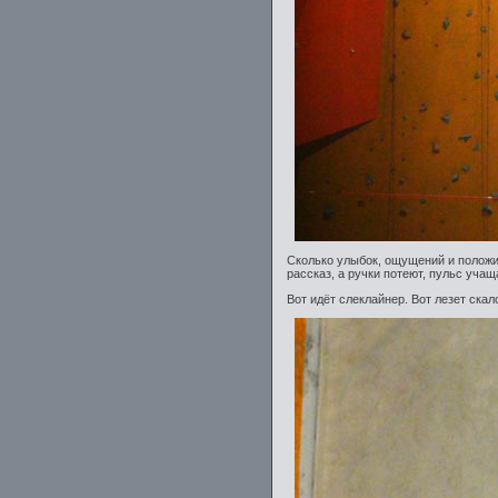
Сколько улыбок, ощущений и положи
рассказ, а ручки потеют, пульс уча
Вот идёт слеклайнер. Вот лезет скал