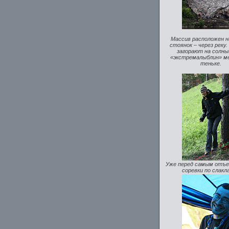
Массив расположен 
стоянок – через реку
загорают на солны
«экстремалыблин» м
теньке.
Уже перед самым отъе
соревки по слакла