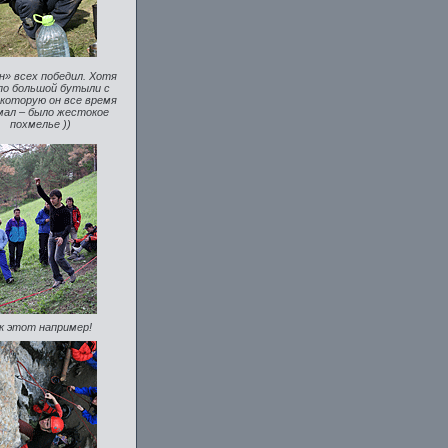
» всех победил. Хотя
по большой бутыли с
 которую он все время
мал – было жестокое
похмелье ))
к этот например!