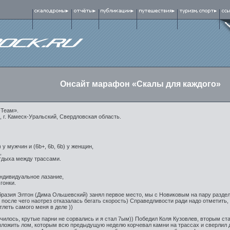
Онсайт марафон «Скалы для каждого»
-Теам».
 г. Камеск-Уральский, Свердловская область.
) у мужчин и (6b+, 6b, 6b) у женщин,
,
отдыха между трассами.
индивидуальное лазание,
гонки.
образия Элтон (Дима Ольшевский) занял первое место, мы с Новиковым на пару раздели
 после чего наотрез отказалась бегать скорость) Справедливости ради надо отметить, 
тлеть самого меня в деле ))
чилось, крутые парни не сорвались и я стал 7ым)) Победил Коля Кузовлев, вторым ст
ыложить лом, которым всю предыдущую неделю корчевал камни на трассах и сверлил