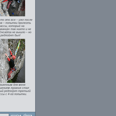
то это все – уже после
в – попытки пролезть
ассы, которые на
ваниях так никто и не
Онсайта не вышло – но
редпойнт был!
приятным для меня
шением лазания стал
ый редпойнт третьей
сы с 4-ой попытки.