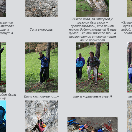
Выход скал, за которым у
напротив
мужчин был загон –
«Элтон
. Зрители
предполагалось, что на нем
судя 
шке, а
Типа скорость
можно будет полазать! Я еще
водой,
ерзнут в
думал – че так тяжело то... А
обни
посмотрел со стороны – там
ваще нависает!
здом были
Были как полные «л...»
так и нириальные гуру ))
ка
йну.