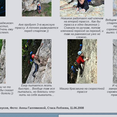
Новиков работает над ключем
Вобщем 
на второй трассе.. Как бы
таджиков».
старто
Аня пробует 3-ю мужскую
трасса в одно движение ).
истил,
тр
трассу. А точнее разминается
Сначала по ручкам, потом
Очень ему
соревно
перед стартом ))
ключевой переход за перегиб, и
еспект.
вылез. 
там на равновесие уже не
сложно..
Егор пытается лезть
И 
ти че то
быстро... Вообще там все
Машка Красавина на скоростной
завер
 бы сказал
пытались, но боялись что-
трассе
скромн
 болели ))
нить на себя вывалить...
трас
усов, Фото: Анны Галлямовой, Стаса Лобзова, 11.06.2008