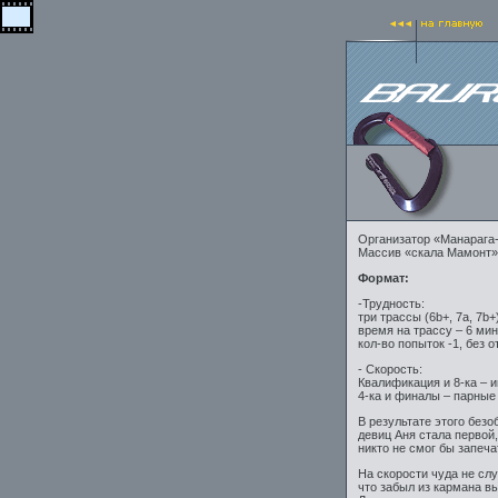
Организатор «Манарага
Массив «скала Мамонт»,
Формат:
-Трудность:
три трассы (6b+, 7a, 7b+
время на трассу – 6 мин
кол-во попыток -1, без 
- Скорость:
Квалификация и 8-ка – 
4-ка и финалы – парные 
В результате этого без
девиц Аня стала первой,
никто не смог бы запеча
На скорости чуда не слу
что забыл из кармана в