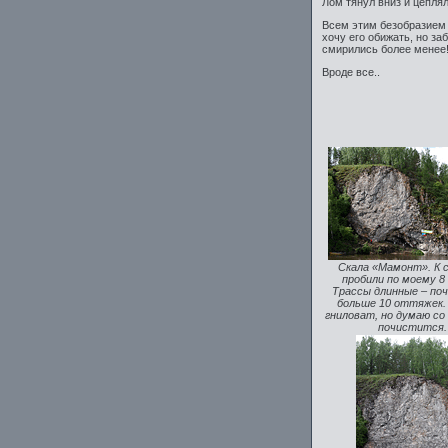
Лом тянул вниз и цеплял
Всем этим безобразием 
хочу его обижать, но за
смирились более менее
Вроде все..
Скала «Мамонт». К 
пробили по моему 8
Трассы длинные – поч
больше 10 оттяжек.
гниловат, но думаю со
почистится.