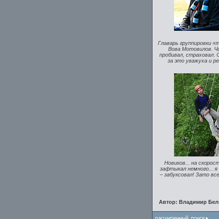
Главарь группировки «
Вова Мотовилов. Ч
пробивал, страховал. 
за это уважуха и р
Новиков... на скорос
зафтыкал немного... я
– забуксовал! Зато все
Автор: Владимир Бело