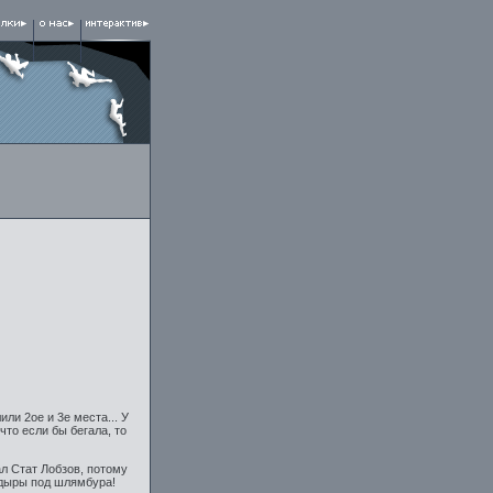
ли 2ое и 3е места... У
что если бы бегала, то
ал Стат Лобзов, потому
 дыры под шлямбура!