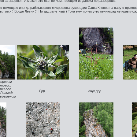
ся за зацепки.. А может это был не лом.. вобщем из далека не разберешь!
с помощью иногда работающего микрофона руководил Саша Кленов на пару с приколь
был имя ) Вроде Левин )) Но дед зачетный ) Тока ему почему-то ленинград не нравился.
!
соревам
 трасс.
ти все –
Ррр..
еще ррр...
 Рельеф
 временим