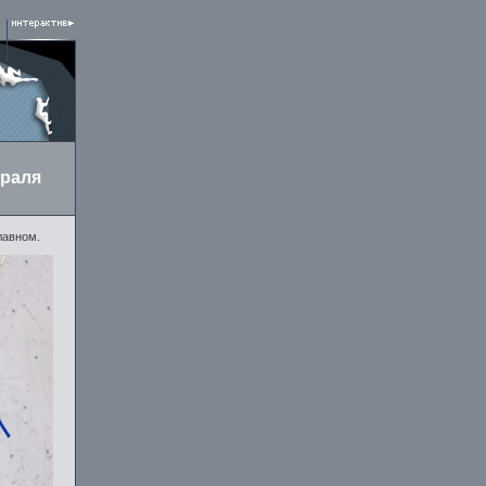
враля
лавном.