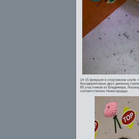
14-15 февраля в спортивном клубе 
боулдеринговые двух дневные соре
85 участников из Владимира, Йошкар
соответственно Нижегородцы.