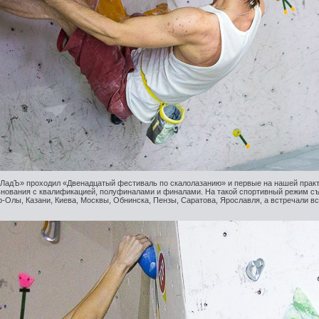
«ЛадЪ» проходил «Двенадцатый фестиваль по скалолазанию» и первые на нашей прак
внования с квалификацией, полуфиналами и финалами. На такой спортивный режим с
-Олы, Казани, Киева, Москвы, Обнинска, Пензы, Саратова, Ярославля, а встречали в