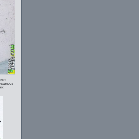
тике
ъехалось
сех