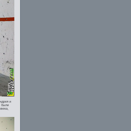
ндрея и
х были
овека,