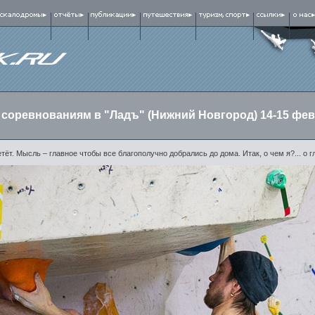
 соревнованиям в "Ладъ" (Нижний Новгород) 14-15 фе
етёт. Мысль – главное чтобы все благополучно добрались до дома. Итак, о чем я?... о г