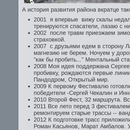
А история развития района вкратце так
2001 я впервые вижу скалы недале
тренируются спасатели, лазаю с н
2002 после травм приезжаем зимой
страховкой.
2007 с друзьями едем в сторону Л
магнезию не берем. Ночуем у доро
"как бы пробить..." Ментальный ст
2008 Моя идея поддержана Серге
пробивку, рождаются первые линии 
Пандодром, Открытый мир.
2009 К первому Фестивалю готовл
победители -Сергей Чекалин и Инн
2010 Второй Фест, 32 маршрута. Вс
2011 Все лето перед 3 фестивалем
ремонтируем старые трассы -- ван
2012 К подготовке трасс приложи
Роман Касьянов, Марат Амбалов. 