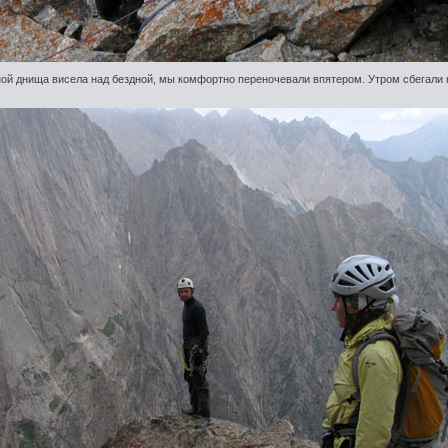
ной днища висела над бездной, мы комфортно переночевали впятером. Утром сбегали 