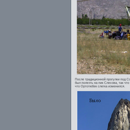
После традиционной прогулки под 
был полезть на пик Слесова, так чт
что Ортотюбек слегка изменился.