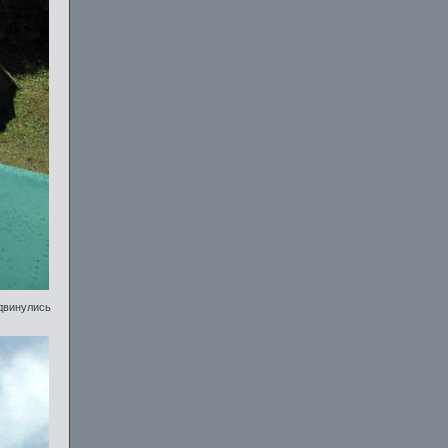
ыдвинулись