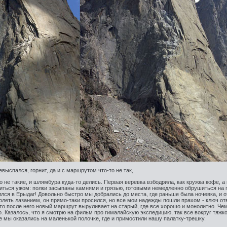
выспался, горнит, да и с маршрутом что-то не так,
-то не такие, и шлямбура куда-то делись. Первая веревка взбодрила, как кружка кофе, а
утиться ужом: полки засыпаны камнями и грязью, готовыми немедленно обрушиться на 
ся в Ерыдаг! Довольно быстро мы добрались до места, где раньше была ночевка, и о
олеть лазанием, он прямо-таки просился, но все мои надежды пошли прахом - ключ от
ато после него новый маршрут выруливает на старый, где все хорошо и монолитно. Ч
о. Казалось, что я смотрю на фильм про гималайскую экспедицию, так все вокруг тяжк
 мы оказались на маленькой полочке, где и примостили нашу палатку-трешку.