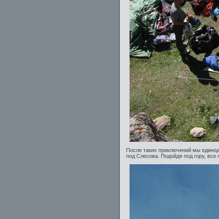
После таких приключений мы единод
под Слесова. Подойдя под гору, все