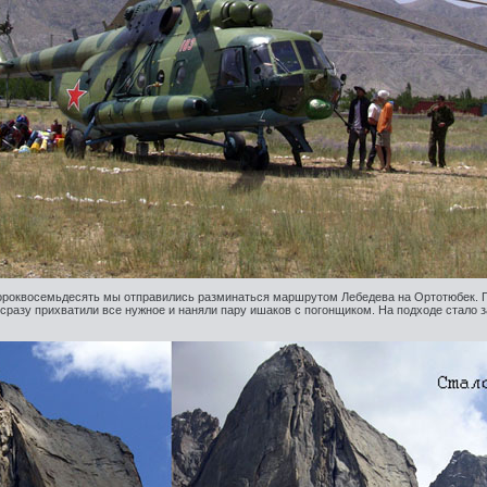
Сороквосемьдесять мы отправились разминаться маршрутом Лебедева на Ортотюбек. 
о сразу прихватили все нужное и наняли пару ишаков с погонщиком. На подходе стало 