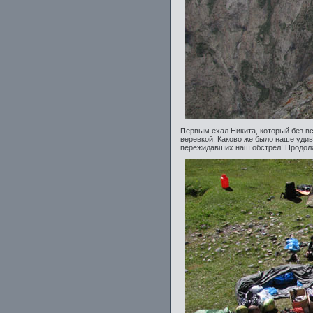
Первым ехал Никита, который без в
веревкой. Каково же было наше удив
пережидавших наш обстрел! Продолж