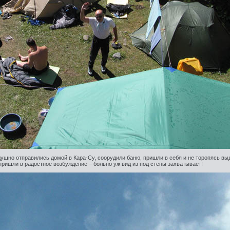
ушно отправились домой в Кара-Су, соорудили баню, пришли в себя и не торопясь в
 пришли в радостное возбуждение – больно уж вид из под стены захватывает!