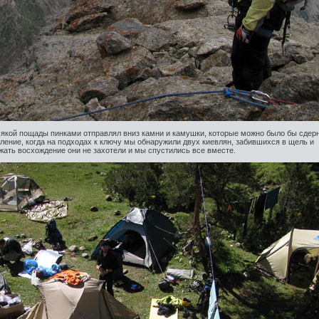
сякой пощады пинками отправлял вниз камни и камушки, которые можно было бы сдер
ление, когда на подходах к ключу мы обнаружили двух киевлян, забившихся в щель и
ать восхождение они не захотели и мы спустились все вместе.