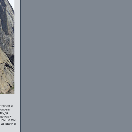
 вторая и
головы
ткуда
валился.
ем выше мы
о дышали и