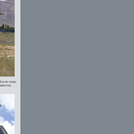
После план
заметно,