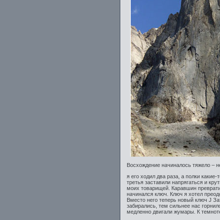
Восхождение начиналось тяжело – не
я его ходил два раза, а полки какие
третья заставили напрягаться и кр
моих товарищей. Каравшин превратил
начинался ключ. Ключ я хотел преод
Вместо него теперь новый ключ J З
забирались, тем сильнее нас горнил
медленно двигали жумары. К темноте