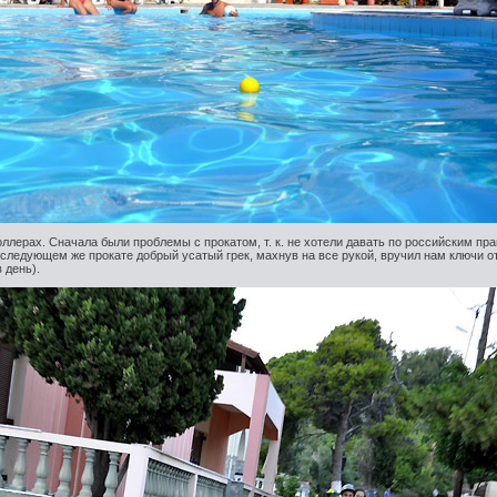
ллерах. Сначала были проблемы с прокатом, т. к. не хотели давать по российским пра
 следующем же прокате добрый усатый грек, махнув на все рукой, вручил нам ключи о
 день).