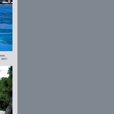
вам,
т двух