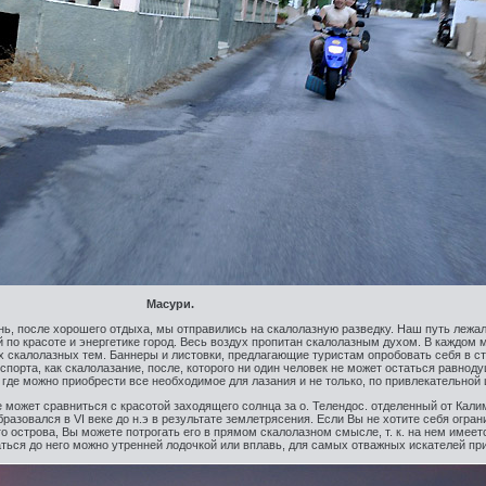
Масури.
ь, после хорошего отдыха, мы отправились на скалолазную разведку. Наш путь лежал
по красоте и энергетике город. Весь воздух пропитан скалолазным духом. В каждом 
 скалолазных тем. Баннеры и листовки, предлагающие туристам опробовать себя в с
порта, как скалолазание, после, которого ни один человек не может остаться равнод
 где можно приобрести все необходимое для лазания и не только, по привлекательной 
не может сравниться с красотой заходящего солнца за о. Телендос. отделенный от Кал
разовался в VI веке до н.э в результате землетрясения. Если Вы не хотите себя огран
о острова, Вы можете потрогать его в прямом скалолазном смысле, т. к. на нем имеет
ться до него можно утренней лодочкой или вплавь, для самых отважных искателей пр