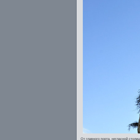
От главного порта, негласной столи