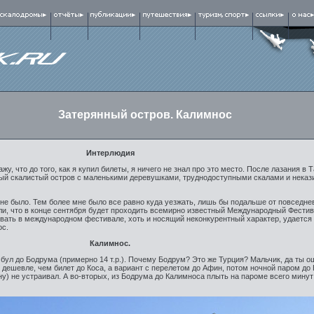
Затерянный остров. Калимнос
Интерлюдия
, что до того, как я купил билеты, я ничего не знал про это место. После лазания в 
ный скалистый остров с маленькими деревушками, труднодоступными скалами и неказ
 не было. Тем более мне было все равно куда уезжать, лишь бы подальше от повседне
али, что в конце сентября будет проходить всемирно известный Международный Фести
вать в международном фестивале, хоть и носящий неконкурентный характер, удается
ос.
Калимнос.
ул до Бодрума (примерно 14 т.р.). Почему Бодрум? Это же Турция? Мальчик, да ты о
о дешевле, чем билет до Коса, а вариант с перелетом до Афин, потом ночной паром до
ну) не устраивал. А во-вторых, из Бодрума до Калимноса плыть на пароме всего минут 