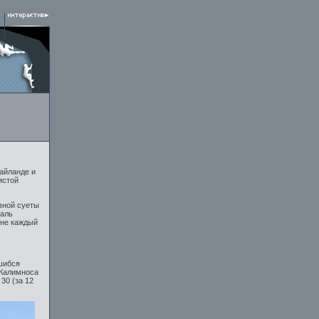
Тайланде и
истой
вной суеты
валь
 не каждый
шибся
 Калимноса
30 (за 12