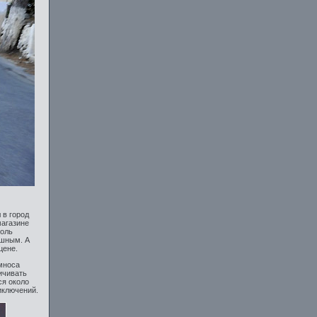
 в город
магазине
толь
ушным. А
цене.
имноса
ичивать
ся около
иключений.