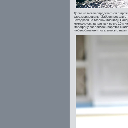
Долго не могли определиться с прож
зарезервированы. Забронировали отел
находится на главной площади Панор
мотоциклов, заправка и всего 10 мин
марафону заселилась парочка скало
любвеобильная) поселилась с нами.