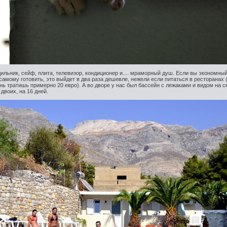
дильник, сейф, плита, телевизор, кондиционер и.... мраморный душ. Если вы экономный
самому готовить, это выйдет в два раза дешевле, нежели если питаться в ресторанах 
ень тратишь примерно 20 евро). А во дворе у нас был бассейн с лежаками и видом на с
двоих, на 16 дней.