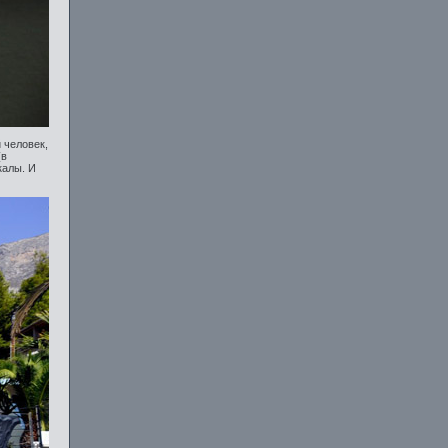
 человек,
(в
калы. И