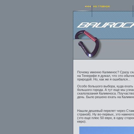
Почему именно Калимнос? Сразу скажу
на Тенерифе я думал, что это обыч
природой. Но, как же я ошибался...
Особо большого выбора, куда ехать
большого города. А тут еще мы узн
скалолазания Калимноса. Поучаство
день. Было решено ехать на Калимн
Нашли дешевый перелет через Стамб
страной). Ну во-первых, это намног
(это еще плюс 50 евро, в одну сторо
евро).