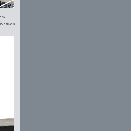
тель
ат
ко ближе к