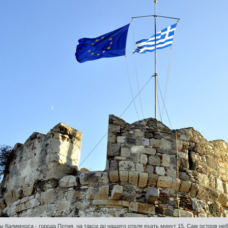
цы Калимноса - города Потия, на такси до нашего отеля ехать минут 15. Сам остров н