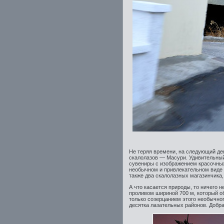
Не теряя времени, на следующий ден
скалолазов — Масури. Удивительный 
сувениры с изображением красочных
необычном и привлекательном виде с
также два скалолазных магазинчика,
А что касается природы, то ничего 
проливом шириной 700 м, который об
только созерцанием этого необычног
десятка лазательных районов. Добра