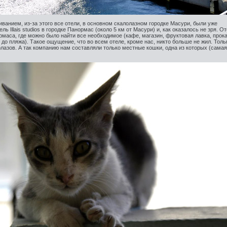
иванием, из-за этого все отели, в основном скалолазном городке Масури, были уже
ь Illais studios в городке Панормас (около 5 км от Масури) и, как оказалось не зря. О
маса, где можно было найти все необходимое (кафе, магазин, фруктовая лавка, прок
 до пляжа). Такое ощущение, что во всем отеле, кроме нас, никто больше не жил. Толь
лазов. А так компанию нам составляли только местные кошки, одна из которых (самая