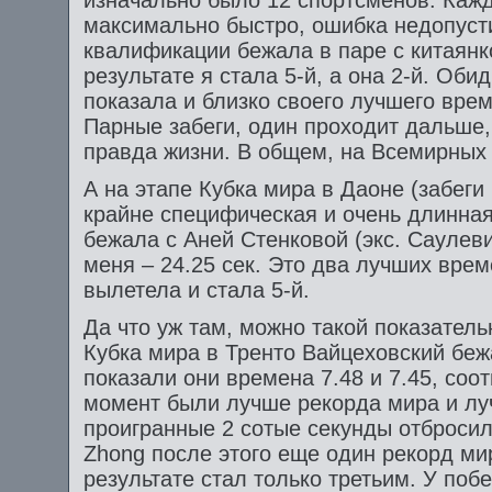
изначально было 12 спортсменов. Кажд
максимально быстро, ошибка недопуст
квалификации бежала в паре с китаянко
результате я стала 5-й, а она 2-й. Оби
показала и близко своего лучшего врем
Парные забеги, один проходит дальше, 
правда жизни. В общем, на Всемирных и
А на этапе Кубка мира в Даоне (забеги
крайне специфическая и очень длинная
бежала с Аней Стенковой (экс. Саулевич
меня – 24.25 сек. Это два лучших врем
вылетела и стала 5-й.
Да что уж там, можно такой показатель
Кубка мира в Тренто Вайцеховский беж
показали они времена 7.48 и 7.45, соот
момент были лучше рекорда мира и лу
проигранные 2 сотые секунды отбросил
Zhong после этого еще один рекорд мир
результате стал только третьим. У по