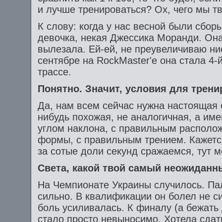
и лучше тренироваться? Ох, чего мы тв
К слову: когда у нас весной были сбор
девочка, некая Джессика Моранди. Она
вылезала. Ей-ей, не преувеличиваю ни
сентябре на RockMaster'е она стала 4-
трассе.
Понятно. Значит, условия для трени
Да, нам всем сейчас нужна настоящая 
нибудь похожая, не аналогичная, а име
углом наклона, с правильным располо
формы, с правильным трением. Кажется
за сотые доли секунд сражаемся, тут м
Света, какой твой самый неожиданны
На Чемпионате Украины случилось. Пал
сильно. В квалификации он болел не с
боль усиливалась. К финалу (а бежать
стало просто невыносимо. Хотела сдать