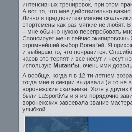
интенсивных тренировок, при этом пра
А вот то, что мне действительно важно
Лично я предпочитаю мягкие скальники,
спортсмены как раз мягкие не любят. 
– мне обычно нужно перепробовать мн
Спонсирует меня сейчас экипировочный
огромнейший выбор Boreal'ей. Я прихо
и выбираю то, что понравится. Спасибо
часов это терпят и все несут и несут 
использую
Mutant'ы
, очень ими доволь
А вообще, когда я в 12-ти летнем возр
тогда мне в секции выдавали (и то не в
воронежские скальники. Хотя у других
были LaSportiv'ы и я им порядочно зав
воронежских завоевала звание мастера
улыбкой.