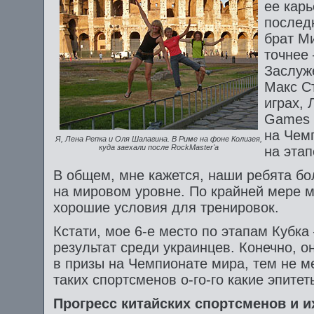
ее карь
послед
брат М
точнее 
Заслуж
Макс С
играх, 
Games 
на Чем
Я, Лена Репка и Оля Шалагина. В Риме на фоне Колизея,
куда заехали после RockMaster'а
на этап
В общем, мне кажется, наши ребята б
на мировом уровне. По крайней мере м
хорошие условия для тренировок.
Кстати, мое 6-е место по этапам Кубка
результат среди украинцев. Конечно, он
в призы на Чемпионате мира, тем не ме
таких спортсменов о-го-го какие эпитет
Прогресс китайских спортсменов и 