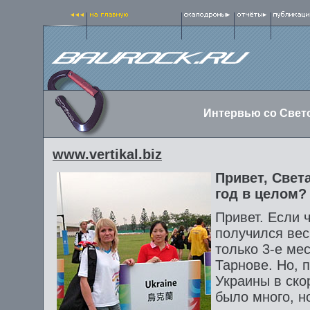
Интервью со Свет
www.vertikal.biz
Привет, Свет
год в целом?
Привет. Если ч
получился вес
только 3-е ме
Тарнове. Но, 
Украины в скор
было много, но