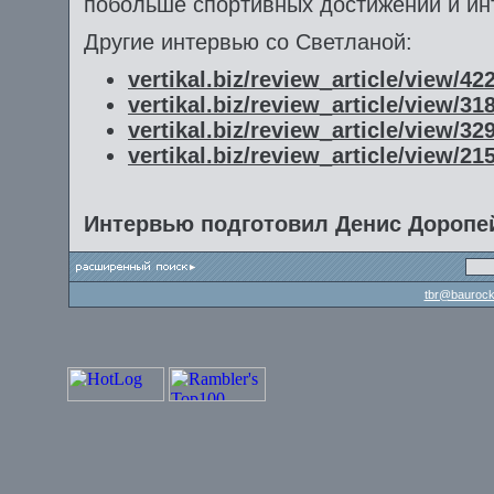
побольше спортивных достижений и ин
Другие интервью со Светланой:
vertikal.biz/review_article/view/42
vertikal.biz/review_article/view/31
vertikal.biz/review_article/view/32
vertikal.biz/review_article/view/21
Интервью подготовил Денис Доропей
tbr@baurock