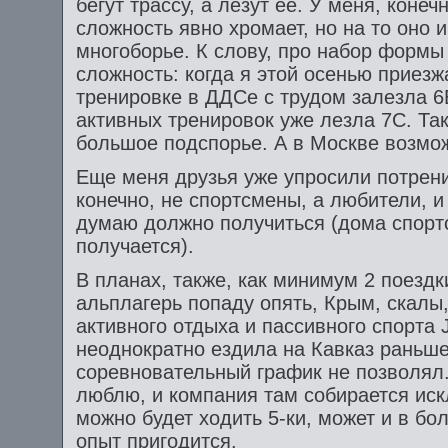
бегут трассу, а лезут ее. У меня, конечн
сложность явно хромает, но на то оно и
многоборье. К слову, про набор формы
сложность: когда я этой осенью приезж
тренировке в ДДСе с трудом залезла 6
активных тренировок уже лезла 7С. Та
большое подспорье. А в Москве возмож
Еще меня друзья уже упросили потрени
конечно, не спортсмены, а любители, и
думаю должно получиться (дома спорт
получается).
В планах, также, как минимум 2 поездк
альплагерь попаду опять, Крым, скалы
активного отдыха и пассивного спорта 
неоднократно ездила на Кавказ раньше
соревновательный график не позволял. 
люблю, и компания там собирается иск
можно будет ходить 5-ки, может и в б
опыт пригодится.