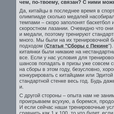
чем, по-твоему, связан? С ними мож
Да, китайцы в последнее время в спор
олимпиаде сколько медалей насобирал
темпами – скоро заполонят баскетбол и
скоростном лазании. Очевидно что они 
и медали, поэтому тренируют стандарт
много. Мы были на их тренировочной б
подходом (
Статья "Сборы с Пекине
")
китаянки были никакие на нестандартных
все. Если у нас условия для тренирово
шансов попадать в призы уже совсем с
на сборы в этом году, безусловно, хор
конкурировать с китайцами или Эдитой
стандартной стенке весь год. Будь д
и.
С другой стороны – опыта нам не зани
проигрываем всухую, а боремся, прод
И если сейчас наши тренировочные ус
сравнить как 1 к 100, то что будет, ес