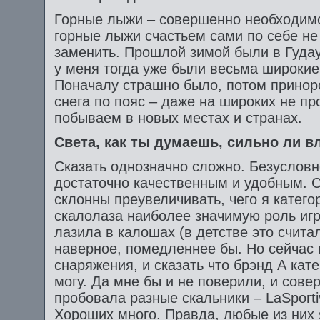
Горные лыжи – совершенно необходимо
горные лыжи счастьем сами по себе не
заменить. Прошлой зимой были в Гуда
у меня тогда уже были весьма широки
Поначалу страшно было, потом приноро
снега по пояс – даже на широких не пр
побываем в новых местах и странах.
Света, как ты думаешь, сильно ли в
Сказать однозначно сложно. Безуслов
достаточно качественным и удобным. С 
склонны преувеличивать, чего я катего
скалолаза наиболее значимую роль игр
лазила в калошах (в детстве это счит
наверное, помедленнее бы. Но сейчас 
снаряжения, и сказать что брэнд А кат
могу. Да мне бы и не поверили, и сов
пробовала разные скальники – LaSporti
Хороших много. Правда, любые из них 