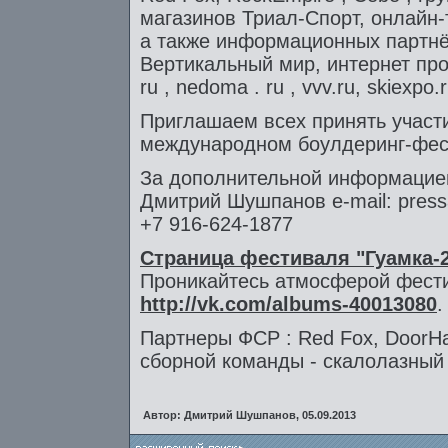
магазинов Триал-Спорт, онлайн-тр
а также информационных партнё
Вертикальный мир, интернет проект
ru , nedoma . ru , vvv.ru, skiexpo.ru
Приглашаем всех принять участи
международном боулдеринг-фе
За дополнительной информацие
Дмитрий Шушпанов e-mail: pressa(
+7 916-624-1877
Страница фестиваля "Гуамка-
Проникайтесь атмосферой фест
http://vk.com/albums-40013080
.
Партнеры ФСР : Red Fox, DoorHan
сборной команды - скалолазный 
Автор: Дмитрий Шушпанов, 05.09.2013