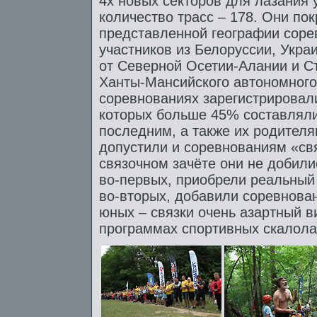
4х новых секторов для лазания
количество трасс – 178. Они по
представленной географии соре
участников из Белоруссии, Укра
от Северной Осетии-Алании и Ст
Ханты-Мансийского автономного 
соревнованиях зарегистрировал
которых больше 45% составляли 
последним, а также их родител
допустили и соревнованиям «свя
связочном зачёте они не добили
во-первых, приобрели реальный
во-вторых, добавили соревнова
юных – связки очень азартный вид
программах спортивных скалола