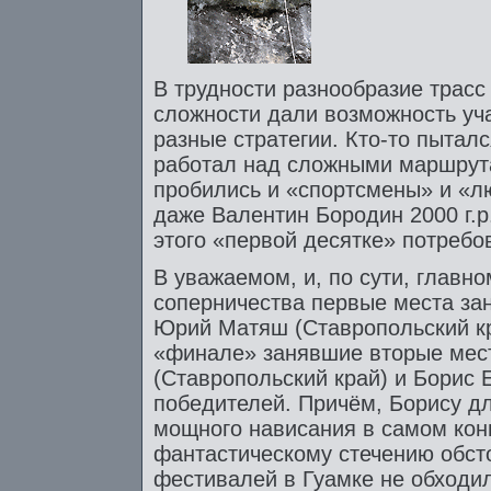
В трудности разнообразие трасс
сложности дали возможность уч
разные стратегии. Кто-то пытал
работал над сложными маршрута
пробились и «спортсмены» и «л
даже Валентин Бородин 2000 г.р
этого «первой десятке» потребов
В уважаемом, и, по сути, главн
соперничества первые места зан
Юрий Матяш (Ставропольский кр
«финале» занявшие вторые мес
(Ставропольский край) и Борис 
победителей. Причём, Борису д
мощного нависания в самом конц
фантастическому стечению обст
фестивалей в Гуамке не обходилс