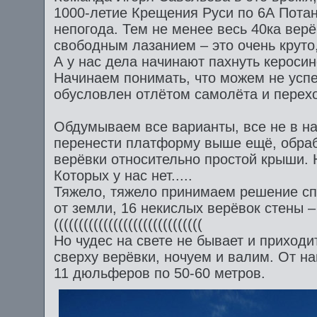
1000-летие Крещения Руси по 6А Потан
непогода. Тем не менее весь 40ка вер
свободным лазанием – это очень круто,
А у нас дела начинают пахнуть керосин
Начинаем понимать, что можем не успет
обусловлен отлётом самолёта и перехо
Обдумываем все варианты, все не в на
перенести платформу выше ещё, обрабо
верёвки относительно простой крыши. 
Которых у нас нет.....
Тяжело, тяжело принимаем решение спу
от земли, 16 некислых верёвок стены – 
((((((((((((((((((((((((((((((
Но чудес на свете не бывает и приход
сверху верёвки, ночуем и валим. От н
11 дюльферов по 50-60 метров.