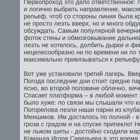
Первопроход это дело ответственное: 
и логично выбрать направление, макс
рельеф, чтоб со стороны линия была к
не просто лезть вверх, но и много обд
обсуждать. Самым популярной вечерни
фоток стены и обмозговывание дальней
лезть не хотелось, долбить дырки и фи
нецелесообразно ни по времени ни по 
максимально привязываться к рельефу
Вот уже установили третий лагерь. Вв
Погода последние дни стоит средне па
ясно, во второй половине облачно, веч
Спасает платформа – в любой момент м
было хуже: по связи мы слышали что ка
Погорелова лезли наши парни из клуб
Меншиков. Им досталось по полной - в
гроза с градом и на спуске припекло! 
не лыком шиты - достойно сходили ма
Команда Игоря Савельева в это время,