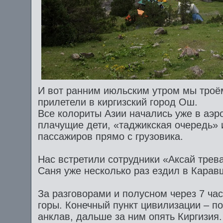
И вот ранним июльским утром мы троё
прилетели в киргизский город Ош.
Все колориты Азии начались уже в аэро
плачущие дети, «таджикская очередь» и
пассажиров прямо с грузовика.
Нас встретили сотрудники «Аксай трева
Саня уже несколько раз ездил в Карав
За разговорами и полусном через 7 ча
горы. Конечный пункт цивилизации – п
анклав, дальше за ним опять Киргизия.