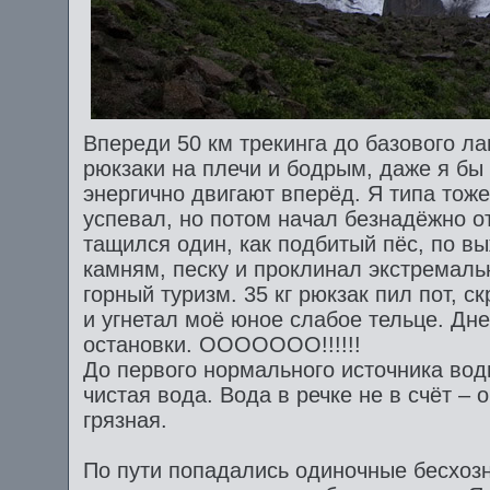
Впереди 50 км трекинга до базового л
рюкзаки на плечи и бодрым, даже я бы
энергично двигают вперёд. Я типа тоже
успевал, но потом начал безнадёжно о
тащился один, как подбитый пёс, по 
камням, песку и проклинал экстремаль
горный туризм. 35 кг рюкзак пил пот, с
и угнетал моё юное слабое тельце. Дн
остановки. ООООООО!!!!!!
До первого нормального источника воды
чистая вода. Вода в речке не в счёт – 
грязная.
По пути попадались одиночные бесхоз