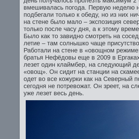
день получалось пролезть максимум 2 -
вмешивалась погода. Первую неделю на
подбегали только к обеду, но из них н
на стене было мало – экспозиция севе
только после часу дня, а к этому време
Было как то завидно смотреть на сосед
летие – там солнышко чаще присутство
Работали на стене в «овощном режиме
братья Нефёдовы еще в 2009 в Ергаках
лезет один клаймбер, на следующий ден
«овощ». Он сидит на станции на скамее
одет во все кожурки как на Северный по
сегодня не потревожат. Он зреет, на с
уже лезет весь день.