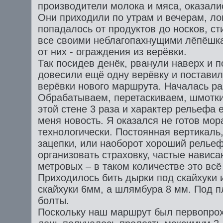
производители молока и мяса, оказал
Они приходили по утрам и вечерам, ло
попадалось от продуктов до носков, с
все своими неблагопахнущими лёпёшка
от них - ограждения из верёвки.
Так посидев денёк, рванули наверх и п
довесили ещё одну верёвку и поставил
верёвки нового маршрута. Началась ра
Обрабатываем, перетаскиваем, шмотки
этой стене 3 раза и характер рельефа 
меня новость. Я оказался не готов мор
технологически. Постоянная вертикаль
зацепки, или наоборот хороший рельеф
организовать страховку, частые нависа
метровых – в таком количестве это вс
Приходилось бить дырки под скайхуки 
скайхуки 6мм, а шлямбура 8 мм. Под 
болты.
Поскольку наш маршрут был первопрох