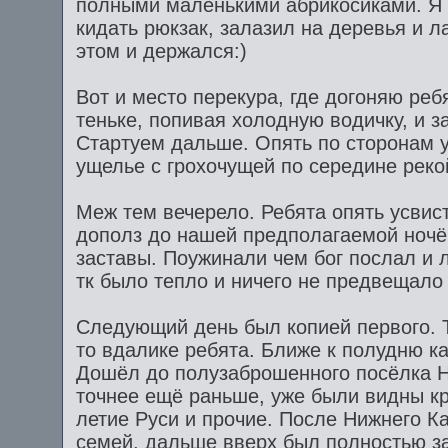
полными маленькими абрикосиками. Я 
кидать рюкзак, залазил на деревья и 
этом и держался:)
Вот и место перекура, где догоняю реб
теньке, попивая холодную водичку, и 
Стартуем дальше. Опять по сторонам 
ущелье с грохочущей по середине реко
Меж тем вечерело. Ребята опять усвис
дополз до нашей предполагаемой ночёв
заставы. Поужинали чем бог послал и л
тк было тепло и ничего не предвещало
Следующий день был копией первого. Т
то вдалике ребята. Ближе к полудню к
Дошёл до полузаброшенного посёлка 
точнее ещё раньше, уже были видны к
летие Руси и прочие. После Нижнего К
семей, дальше вверх был полностью з