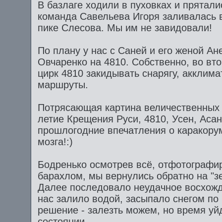
В базлаге ходили в пуховках и прятали
команда Савельева Игоря заливалась 
пике Слесова. Мы им не завидовали!
По плану у нас с Саней и его женой А
Овчаренко на 4810. Собственно, во вт
цирк 4810 закидывать снарягу, акклима
маршруты.
Потрясающая картина величественных с
летие Крещения Руси, 4810, Усен, Асан
прошлогодние впечатления о каракорум
мозга!:)
Бодренько осмотрев всё, отфотографир
барахлом, мы вернулись обратно на "зе
Далее последовало неудачное восхожде
нас залило водой, засыпало снегом по
решение - залезть можем, но время уй
состоянии.