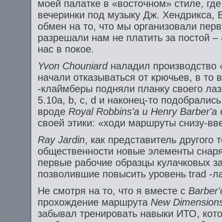
моей палатке в «восточном» стиле, гд
вечеринки под музыку Дж. Хендрикса, Б.
обмен на то, что мы организовали пер
разрешали нам не платить за постой –
нас в покое.
Yvon
Chouniard
наладил производство 
начали отказываться от крючьев, в то 
-клаймберы подняли планку своего ла
5.10а, b, c, d и наконец-то подобрались
вроде
Royal
Robbins'
a и
Henry
Barber'
a
своей этики: «ходи маршруты снизу-вве
Ray
Jardin
, как представитель другого 
общественности новые элементы снаряж
первые рабочие образцы кулачковых з
позволившие повысить уровень trad -л
Не смотря на то, что я вместе с
Barber
прохождение маршрута
New
Dimension
забывал тренировать навыки ИТО, кот