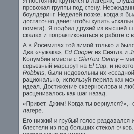
Я постоянно крутился в лагерях, слуш
провожал группы под стену. Неожиданн
боулдеринг. Неделей позже, когда я бы
достаточно денег чтобы купить «скальн
помета). Я подбил друзей из высшей 
скалах и попрактиковаться в работе с 
А в Йосемитах той зимой только и было
Два «чужака»,
Ed
Cooper
из Сиэтла и
J
Колумбии вместе с
Glen'ом
Denny
– ме
серьезный маршрут на
El
Cap
, и некот
Robbins
, были недовольны их «осадной
рационально, используй перила как мо
идеал. Достижение сквернослова и лю
расценивалось как шаг назад.
«Привет, Джим! Когда ты вернулся?»,- 
лагере.
Его низкий и грубый голос раздавался и
блестели из-под больших стекол очков.