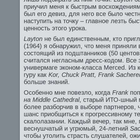
приучил меня к быстрым восхождениям.
был его девиз, для него все было честн
наступить на точку – главное лезть быс
ценность этого урока.
Layton
не был единственным, кто пригл
(1964) я обнаружил, что меня приняли 
состоящий из подштанников (50 центов)
считался негласным дресс-кодом. Все
универмаге эконом-класса Merced. Из 
гуру как
Kor,
Chuck
Pratt,
Frank
Sachere
больше знаний.
Особенно мне повезло, когда
Frank
по
на
Middle
Cathedral
, старый ИТО-шный
более разборчив в выборе партнеров,
шанс приобщиться к прогрессивному т
скалолазании. Каждый вечер, так мне, 
веснушчатый и угрюмый, 24-летний
Sa
чтобы утолить страсть слушателей, о