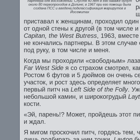
партнера для восхождений. Спустя 40 лет в его багаже будут
около 80 первопроходов в Долине; в 1967 при его помощи была
р
создана ПСС и введена подклассификация маршрутов в
Йосемитах
ш
приставал к женщинам, проходил один
от одной стены к другой (в том числе 
Capitan,
the
West
Butress
, 1963, вместе
не кончались партнеры. В этом случае 
под руку, в том числе и меня.
Когда мы проходили «свободным» ла
Far
West
Side
я со страхом смотрел, ка
Ростом 6 футов и 5 дюймов он очень с
участок, и рост здесь определяет много
первый питч на
Left
Side
of
the
Folly
. У
небольшой камин, и широкогрудый
Lay
кости.
«Эй, парень!? Может, пройдешь этот пит
и ждал.
Я мигом проскочил питч, гордясь тем, 
лишь подбирать за ним точки.
Layton
б