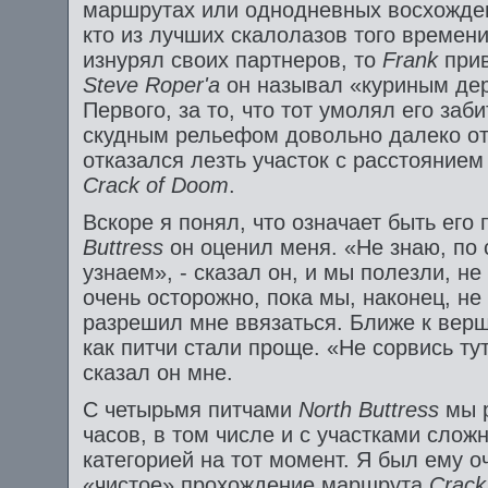
маршрутах или однодневных восхожден
кто из лучших скалолазов того времен
изнурял своих партнеров, то
Frank
при
Steve
Roper'а
он называл «куриным де
Первого, за то, что тот умолял его заби
скудным рельефом довольно далеко от с
отказался лезть участок с расстоянием
Crack
of
Doom
.
Вскоре я понял, что означает быть его
Buttress
он оценил меня. «Не знаю, по 
узнаем», - сказал он, и мы полезли, н
очень осторожно, пока мы, наконец, не
разрешил мне ввязаться. Ближе к верш
как питчи стали проще. «Не сорвись тут
сказал он мне.
С четырьмя питчами
North
Buttress
мы 
часов, в том числе и с участками сло
категорией на тот момент. Я был ему о
«чистое» прохождение маршрута
Crac