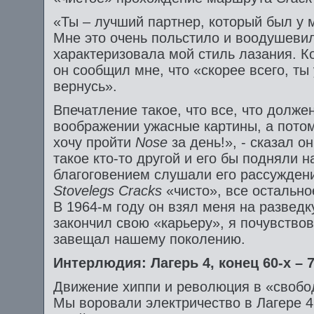
«Ты – лучший партнер, который был у м
Мне это очень польстило и воодушевил
характеризовала мой стиль лазания. К
он сообщил мне, что «скорее всего, ты
вернусь».
Впечатление такое, что все, что долж
воображении ужасные картины, а потом
хочу пройти
Nose
за день!», - сказал о
такое кто-то другой и его бы подняли н
благоговением слушали его рассуждени
Stovelegs
Cracks
«чисто», все остально
В 1964-м году он взял меня на разведку 
закончил свою «карьеру», я почувствов
завещал нашему поколению.
Интерлюдия: Лагерь 4, конец 60-х – 7
Движение хиппи и революция в «свобо
Мы воровали электричество в Лагере 4