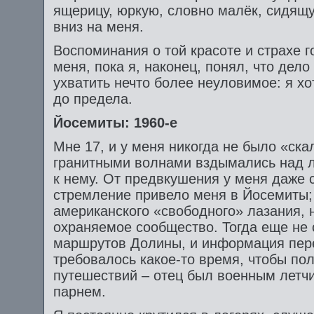
ящерицу, юркую, словно малёк, сидящ
вниз на меня.
Воспоминания о той красоте и страхе г
меня, пока я, наконец, понял, что дел
ухватить нечто более неуловимое: я х
до предела.
Йосемиты: 1960-е
Мне 17, и у меня никогда не было «ск
гранитными волнами вздымались над л
к нему. От предвкушения у меня даже 
стремление привело меня в Йосемиты; 
американского «свободного» лазания,
охраняемое сообщество. Тогда еще не 
маршрутов Долины, и информация перед
требовалось какое-то время, чтобы пол
путешествий – отец был военным летч
парнем.