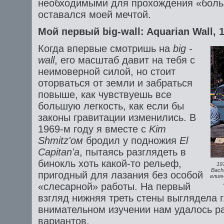
необходимыми для прохождения «боль
оставался моей мечтой.
Мой
первый
big-wall: Aquarian Wall, 
Когда впервые смотришь на
big -
wall
, его масштаб давит на тебя с
неимоверной силой, но стоит
оторваться от земли и забраться
повыше, как чувствуешь все
большую легкость, как если бы
законы гравитации изменились. В
1969-м году я вместе с
Kim
Shmitz'ом
бродил у подножия
El
Capitan'
a
, пытаясь разглядеть в
бинокль хоть какой-то рельеф,
19
Bach
пригодный для лазания без особой
влия
«слесарной» работы. На первый
взгляд нижняя треть стены выглядела г
внимательном изучении нам удалось р
вариантов.