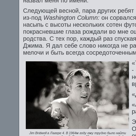
назвал меня по имени.
Следующей весной, пара других ребят 
из-под
Washington
Column:
он сорвался
насыпь с высоты нескольких сотен фут
покрасневшие глаза рождали во мне о
родства. С тех пор, каждый раз спуск
Джима. Я дал себе слово никогда не р
мелочи и быть всегда сосредоточенным
«
-
н
в
«
«
р
Э
О
Jim
Bridwell в Лагере 4. В 1964м году ему трудно было найти
о