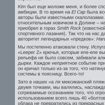
Kim
был еще моложе меня, и более сп
амбиции. В то время на
El
Cap
была вс
авторы были известными скалолазами. 
относительным новичком в Долине – н
приобрел в горах
Smith
Rock
(известно
спортивного лазания). Так что на нас д
авторитет легендарных «предков»:
Har
Мы постепенно атаковали стену. Испу
«Leeper Z» крючья, которые еле-еле в
рельефа не было совсем, забивали а
дырки. Каждое неприятное событие п
он кричал только из-за того, что натя
системы в поясницу. Всего-то!
Зато в наших «а ля мексиканский пляж
двумя точками, мы валялись, наслажда
согреваемые осознанием того, что огро
использованием всего лишь 40 «болтов»
облака не превратились из прекрасных