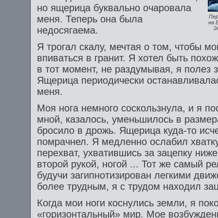
но ящерица буквально очаровала
меня. Теперь она была
Пе
на
B
недосягаема.
Э
Я трогал скалу, мечтая о том, чтобы мо
впиваться в гранит. Я хотел быть похо
в тот момент, не раздумывая, я полез 
Ящерица периодически останавливалас
меня.
Моя нога немного соскользнула, и я по
мной, казалось, уменьшилось в размер
бросило в дрожь. Ящерица куда-то исч
помрачнел. Я медленно ослабил хватк
перехват, ухватившись за зацепку ниж
второй рукой, ногой ... Тот же самый 
будучи загипнотизирован легкими дви
более трудным, я с трудом находил зац
Когда мои ноги коснулись земли, я по
«горизонтальный» мир. Мое возбужден