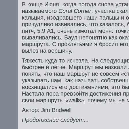
В конце Июня, когда погода снова уста
называемого
Coral
Corner
: участка ска
кальция, изодравшего наши пальцы и 
причудливо извивались, что казалось,
питч, 5.9 А1, очень измотал меня: точк
вываливались. Баул непонятно как ока
маршрута. С проклятьями я бросил ег
вылез на вершину.
Тяжесть куда-то исчезла. На следующ
быстрее и легче. Маршрут мы назвали
понять, что наш маршрут не совсем «ст
указывать нам, как называть собствен
восхищались его достижениями, это б
Настала пора превзойти достижения пр
свои маршруты «walls», почему мы не м
Автор: Jim Bridwell
Продолжение следует...