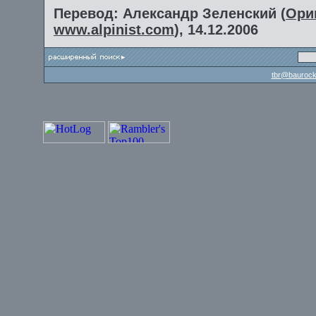
Перевод: Александр Зеленский (
Ори
www.alpinist.com
), 14.12.2006
tbr@baurock