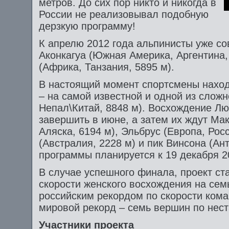
метров. До сих пор никто и никогда в
России не реализовывал подобную
дерзкую программу!
К апрелю 2012 года альпинисты уже с
Аконкагуа (Южная Америка, Аргентина
(Африка, Танзания, 5895 м).
В настоящий момент спортсмены наход
– на самой известной и одной из слож
Непал\Китай, 8848 м). Восхождение Л
завершить в июне, а затем их ждут Ма
Аляска, 6194 м), Эльбрус (Европа, Рос
(Австралия, 2228 м) и пик Винсона (Ан
программы планируется к 19 декабря 2
В случае успешного финала, проект с
скорости женского восхождения на сем
российским рекордом по скорости ком
мировой рекорд – семь вершин по нес
Участники проекта