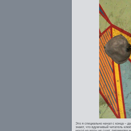
Это я специально начал с конца – д
знают, что вдумчивый читатель клюё
чехол на маты не сшит, пирамидки н