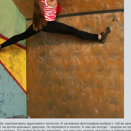
абы заинтриговать вдумчивого читателя. И заглавную фотографию выбрал с той же цел
т на фотки красивых девушек. Но вернёмся в начало. А там как всегда – зацепки не пр
е сделаны. Тут можно было бы закончить, дух наш пал, мораль оказалась в районе пли