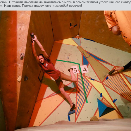
лении. С такими мыслями мы вжимались в маты в самом тёмном уголке нашего скало
. Наш девиз: Пролез трассу, смети за собой песочек!