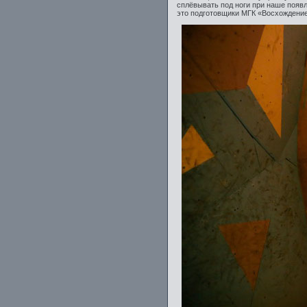
сплёвывать под ноги при наше появ
это подготовщики МГК «Восхождение»