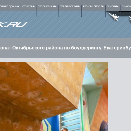
онат Октябрьского района по боулдерингу. Екатеринбу