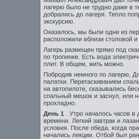
Михаил Александрович дал точн
лагерю было не трудно даже в т
добрались до лагеря. Тепло по
экскурсию.
Оказалось, мы были одни из пер
расположили вблизи столовой и
Лагерь размещен прямо под ска
по тропинке. Есть вода электрич
плит. В общем, жить можно.
Побродив немного по лагерю, Д
палатки. Перетаскиванием спаль
на автопилоте, сказывались бес
спальный мешок и заснул, или 
прохладно.
День 1
. Утро началось часов в 
времени. Легкий завтрак и лаза
условия. После обеда, когда пра
начались лекции. Отбой был ран