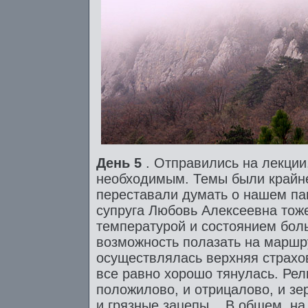
День 5
. Отправились на лекции
необходимым. Темы были крайне
переставали думать о нашем па
супруга Любовь Алексеевна тож
температурой и состоянием боль
возможность полазать на маршру
осуществлялась верхняя страхов
все равно хорошо тянулась. Ре
положилово, и отрицалово, и зе
и грязные зацепы... В общем, н