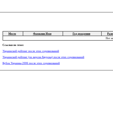
Место
Фамилия Имя
Год рождения
Раз
Нет н
Ссылки по теме:
Украинский рейтинг после этих соревнований
Украинский рейтинг (по версии Баурока) после этих соревнований
Кубок Украины-2006 после этих соревнований