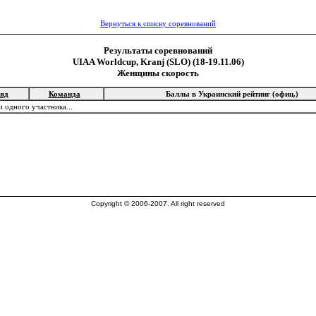
Вернуться к списку соревнований
Результаты соревнований
UIAA Worldcup, Kranj (SLO) (18-19.11.06)
Женщины скорость
ряд
Команда
Баллы в Украинский рейтинг (офиц.)
и одного участника...
Copyright © 2006-2007. All right reserved