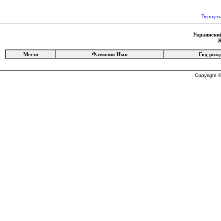
Вернуть
Украинский
Ж
Место
Фамилия Имя
Год рож
Copyright ©